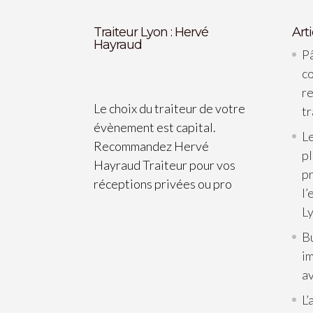
Traiteur Lyon : Hervé
Art
Hayraud
Pâ
c
re
Le choix du traiteur de votre
tr
évènement est capital.
Le
Recommandez Hervé
p
Hayraud Traiteur pour vos
pr
réceptions privées ou pro
l’
L
B
im
av
L’