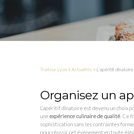
Traiteur Lyon
>
Actualités
>
L’apéritif dînatoir
Organisez un apé
L’apéritif dînatoire est devenu un choix 
une
expérience culinaire de qualité
. Ce f
sophistication sans les contraintes forme
pour réussir cet événement en toute élég