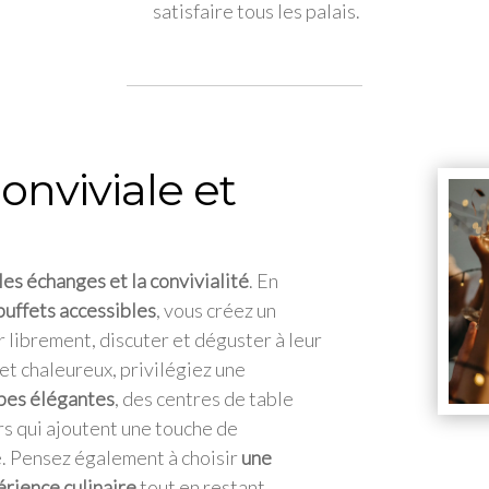
satisfaire tous les palais.
nviviale et
 les échanges et la convivialité
. En
buffets accessibles
, vous créez un
 librement, discuter et déguster à leur
et chaleureux, privilégiez une
pes élégantes
, des centres de table
rs qui ajoutent une touche de
e. Pensez également à choisir
une
rience culinaire
tout en restant