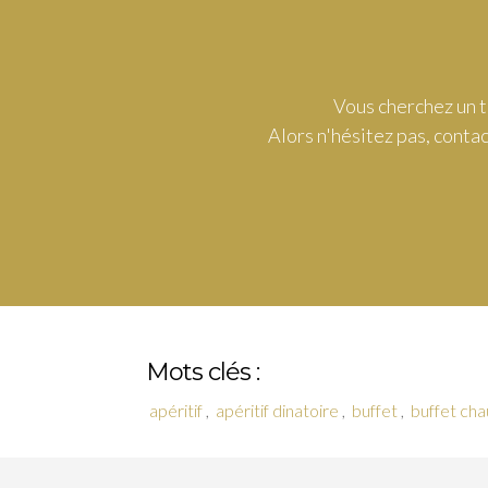
Vous cherchez un 
Alors n'hésitez pas, conta
Mots clés :
apéritif
,
apéritif dinatoire
,
buffet
,
buffet ch