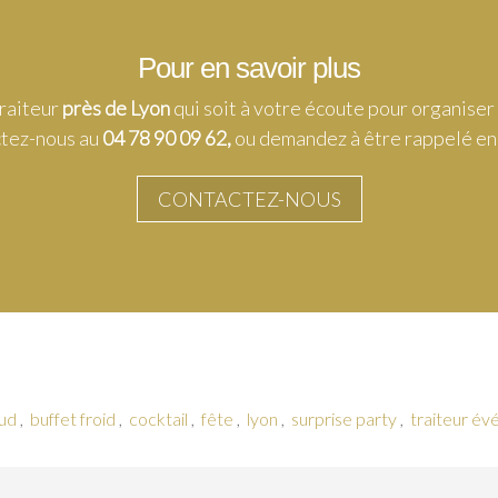
Pour en savoir plus
traiteur
près de Lyon
qui soit à votre écoute pour organise
ctez-nous au
04 78 90 09 62,
ou demandez à être rappelé en u
CONTACTEZ-NOUS
aud
,
buffet froid
,
cocktail
,
fête
,
lyon
,
surprise party
,
traiteur év