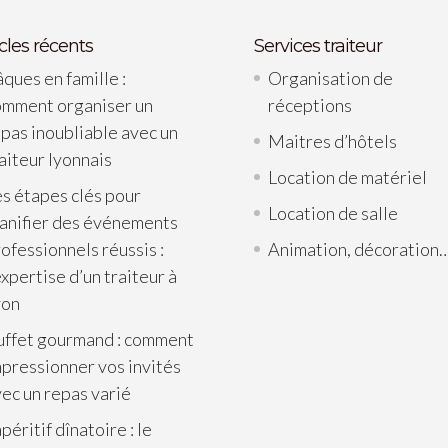
icles récents
Services traiteur
ques en famille :
Organisation de
omment organiser un
réceptions
pas inoubliable avec un
Maitres d’hôtels
aiteur lyonnais
Location de matériel
s étapes clés pour
Location de salle
lanifier des événements
ofessionnels réussis :
Animation, décoration
expertise d’un traiteur à
yon
uffet gourmand : comment
pressionner vos invités
ec un repas varié
apéritif dînatoire : le