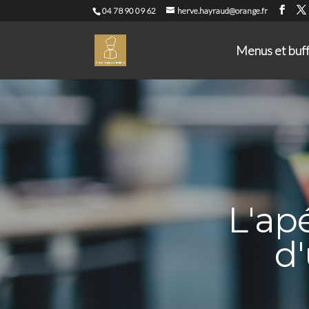
04 78 90 09 62
herve.hayraud@orange.fr
Menus et buf
L'apé
d'