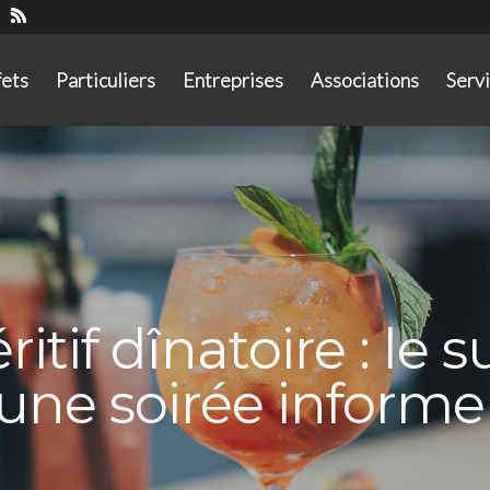
fets
Particuliers
Entreprises
Associations
Serv
ritif dînatoire : le 
une soirée informe