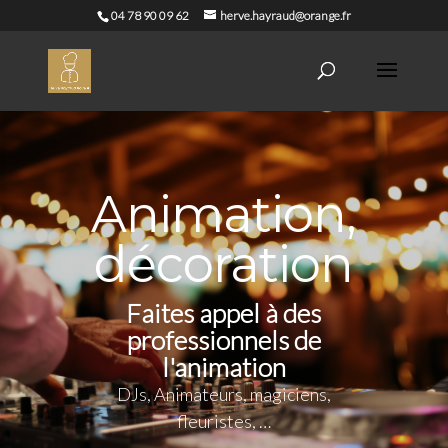
04 78 90 09 62
herve.hayraud@orange.fr
Animation,
décoration
Faites appel à des
professionnels de
l'animation
DJs, Animateurs, magiciens,
fleuristes, …