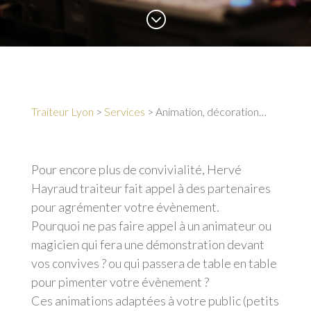
;
Traiteur Lyon
>
Services
>
Animation, décoration…
Pour encore plus de convivialité, Hervé
Hayraud traiteur fait appel à des partenaires
pour agrémenter votre évènement.
Pourquoi ne pas faire appel à un animateur ou
magicien qui fera une démonstration devant
vos convives ? ou qui passera de table en table
pour pimenter votre évènement ?
Ces animations adaptées à votre public (petits