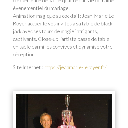
d’expérience de haute qualité dans le domaine
événementiel du mariage.
Animation magique au cocktail : Jean-Marie Le
Royer accueille vos invités à sa table de black-
jack avec ses tours de magie intrigants,
captivants. Close-up l’artiste passe de table
en table parmi les convives et dynamise votre
réception.
Site Internet :
https://jeanmarie-leroyer.fr/