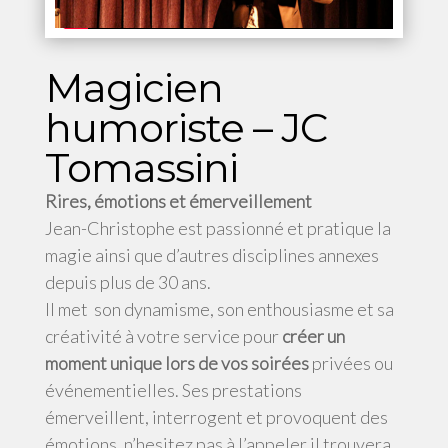
Magicien
humoriste – JC
Tomassini
Rires, émotions et émerveillement
Jean-Christophe est passionné et pratique la
magie ainsi que d’autres disciplines annexes
depuis plus de 30 ans.
Il met son dynamisme, son enthousiasme et sa
créativité à votre service pour
créer un
moment unique lors de vos soirées
privées ou
événementielles.
Ses prestations
émerveillent, interrogent et provoquent des
émotions, n’hesitez pas à l’appeler il trouvera