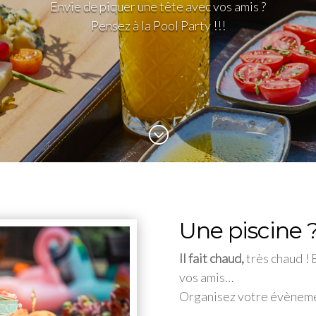
Envie de piquer une tête avec vos amis ?
Pensez à la Pool Party !!!
;
Une piscine 
Il fait chaud,
très chaud ! 
vos amis…
Organisez votre évènem