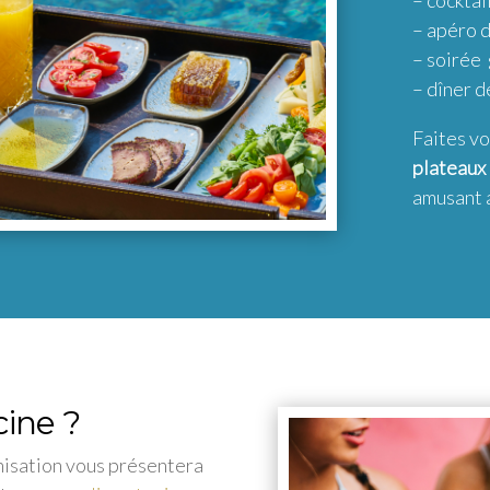
– cocktail
– apéro d
– soirée 
– dîner d
Faites vo
plateaux
amusant a
cine ?
nisation vous présentera