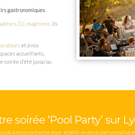
sirs gastronomiques
.
ateurs, DJ, magiciens,
ils
orateurs
et à nos
espaces accueillants,
e soirée d’été jusqu’au
re soirée ‘Pool Party’ sur L
z pas à nous contacter pour établir un devis personnalisé et