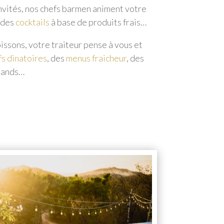
invités, nos chefs barmen animent votre
 des
cocktails
à base de produits frais…
ssons, votre traiteur pense à vous et
fs dinatoires
, des
menus fraicheur
, des
mands…