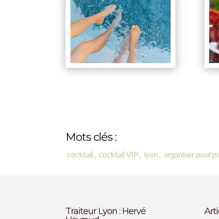
Mots clés :
cocktail
,
cocktail VIP
,
lyon
,
organiser pool p
Traiteur Lyon : Hervé
Art