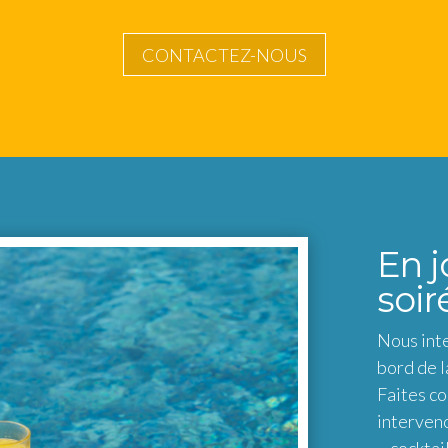
CONTACTEZ-NOUS
En j
soir
Nous int
bord de l
Faites co
interveno