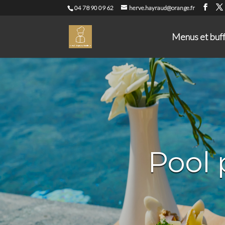
04 78 90 09 62
herve.hayraud@orange.fr
Menus et buf
Pool p