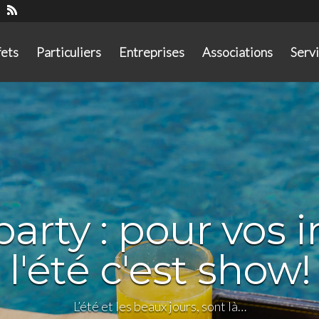
fets
Particuliers
Entreprises
Associations
Serv
arty : pour vos i
l'été c'est show!
L’été et les beaux jours, sont là…