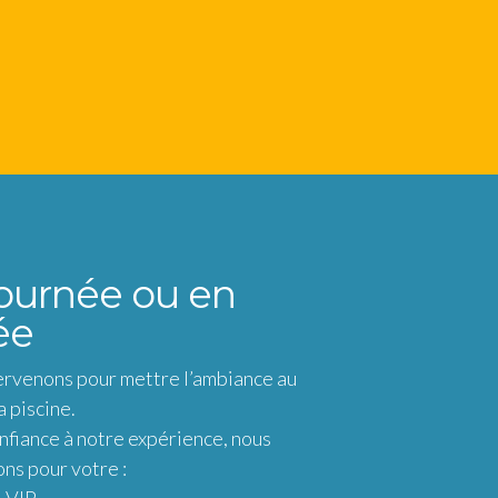
ournée ou en
ée
ervenons pour mettre l’ambiance au
a piscine.
nfiance à notre expérience, nous
ns pour votre :