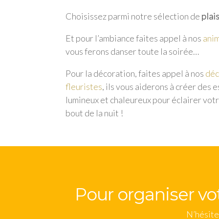
Choisissez parmi notre sélection de
plai
Et pour l’ambiance faites appel à nos
anim
vous ferons danser toute la soirée…
Pour la décoration, faites appel à nos
déc
fleuristes
, ils vous aiderons à créer des 
lumineux et chaleureux pour éclairer votr
bout de la nuit !
Pour organiser vot
N’hésite