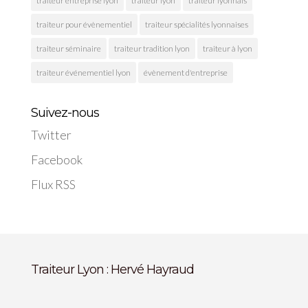
traiteur entreprise lyon
traiteur lyon
traiteur lyonnais
traiteur pour évènementiel
traiteur spécialités lyonnaises
traiteur séminaire
traiteur tradition lyon
traiteur à lyon
traiteur événementiel lyon
évènement d'entreprise
Suivez-nous
Twitter
Facebook
Flux RSS
Traiteur Lyon : Hervé Hayraud