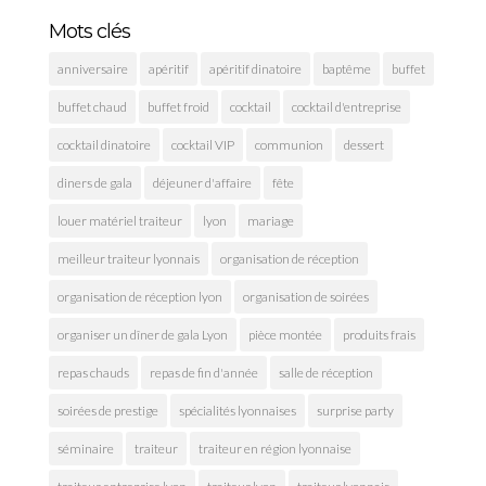
Mots clés
anniversaire
apéritif
apéritif dinatoire
baptême
buffet
buffet chaud
buffet froid
cocktail
cocktail d'entreprise
cocktail dinatoire
cocktail VIP
communion
dessert
diners de gala
déjeuner d'affaire
fête
louer matériel traiteur
lyon
mariage
meilleur traiteur lyonnais
organisation de réception
organisation de réception lyon
organisation de soirées
organiser un dîner de gala Lyon
pièce montée
produits frais
repas chauds
repas de fin d'année
salle de réception
soirées de prestige
spécialités lyonnaises
surprise party
séminaire
traiteur
traiteur en région lyonnaise