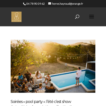
04 78 90 09 62
herve.hayraud@orange.fr
Soirées « pool party »: l’été c’est show