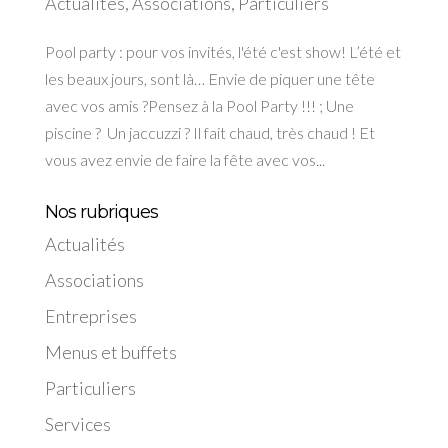
Actualités
,
Associations
,
Particuliers
Pool party : pour vos invités, l'été c'est show! L’été et
les beaux jours, sont là… Envie de piquer une tête
avec vos amis ?Pensez à la Pool Party !!! ; Une
piscine ? Un jaccuzzi ? Il fait chaud, très chaud ! Et
vous avez envie de faire la fête avec vos...
Nos rubriques
Actualités
Associations
Entreprises
Menus et buffets
Particuliers
Services