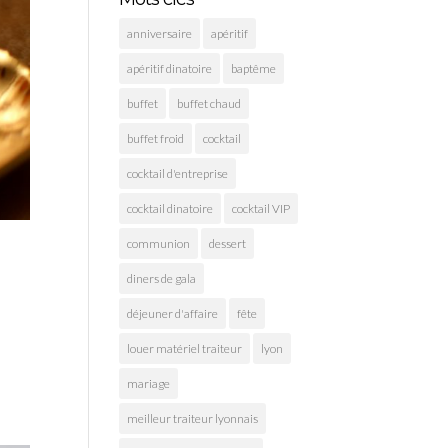
anniversaire
apéritif
apéritif dinatoire
baptême
buffet
buffet chaud
buffet froid
cocktail
cocktail d'entreprise
cocktail dinatoire
cocktail VIP
communion
dessert
diners de gala
déjeuner d'affaire
fête
louer matériel traiteur
lyon
mariage
meilleur traiteur lyonnais