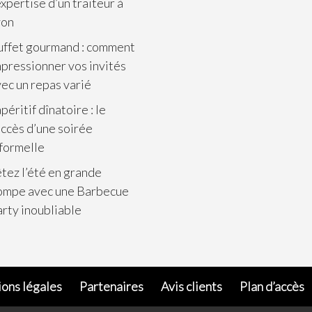
expertise d’un traiteur à
yon
uffet gourmand : comment
pressionner vos invités
ec un repas varié
apéritif dînatoire : le
ccès d’une soirée
formelle
tez l’été en grande
ompe avec une Barbecue
rty inoubliable
ons légales
Partenaires
Avis clients
Plan d’accès