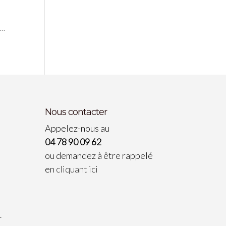
e…
Nous contacter
Appelez-nous au
04 78 90 09 62
ou demandez à être rappelé
en
cliquant ici
…