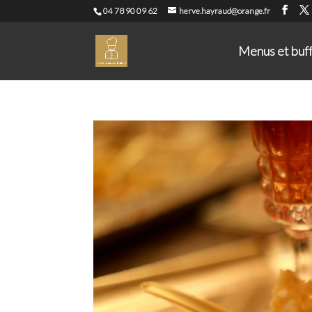
04 78 90 09 62
herve.hayraud@orange.fr
Menus et buf