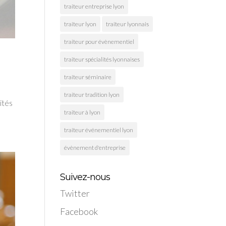
traiteur entreprise lyon
traiteur lyon
traiteur lyonnais
traiteur pour évènementiel
traiteur spécialités lyonnaises
traiteur séminaire
traiteur tradition lyon
ités
traiteur à lyon
traiteur événementiel lyon
évènement d'entreprise
Suivez-nous
Twitter
Facebook