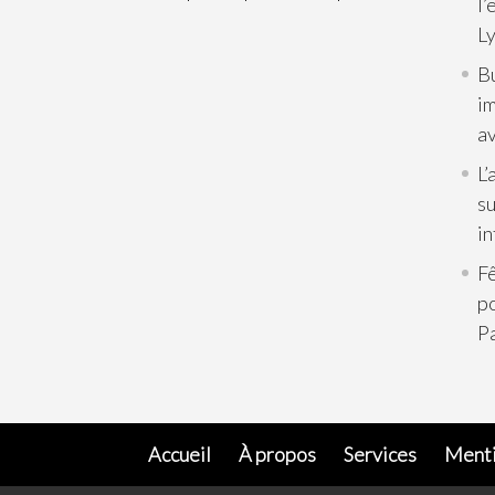
l’
L
B
im
av
L’
su
in
Fê
p
Pa
Accueil
À propos
Services
Menti