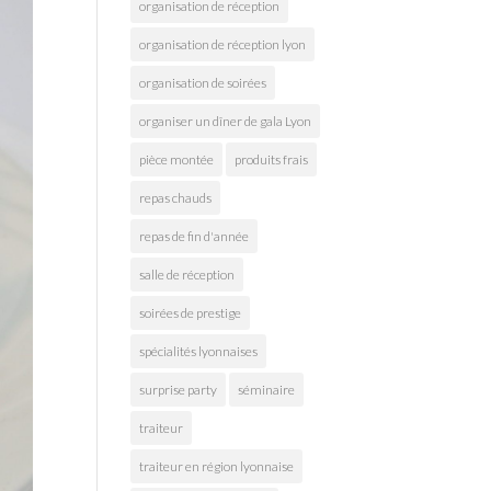
organisation de réception
organisation de réception lyon
organisation de soirées
organiser un dîner de gala Lyon
pièce montée
produits frais
repas chauds
repas de fin d'année
salle de réception
soirées de prestige
spécialités lyonnaises
surprise party
séminaire
traiteur
traiteur en région lyonnaise