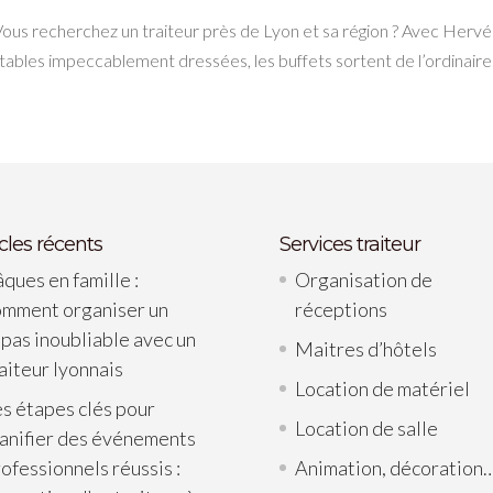
Vous recherchez un traiteur près de Lyon et sa région ? Avec Hervé
s tables impeccablement dressées, les buffets sortent de l’ordinair
icles récents
Services traiteur
ques en famille :
Organisation de
omment organiser un
réceptions
pas inoubliable avec un
Maitres d’hôtels
aiteur lyonnais
Location de matériel
s étapes clés pour
Location de salle
lanifier des événements
ofessionnels réussis :
Animation, décoration