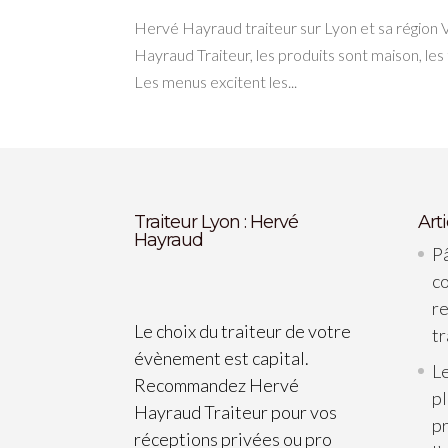
Hervé Hayraud traiteur sur Lyon et sa région 
Hayraud Traiteur, les produits sont maison, le
Les menus excitent les...
Traiteur Lyon : Hervé
Art
Hayraud
Pâ
c
re
Le choix du traiteur de votre
tr
évènement est capital.
Le
Recommandez Hervé
p
Hayraud Traiteur pour vos
pr
réceptions privées ou pro