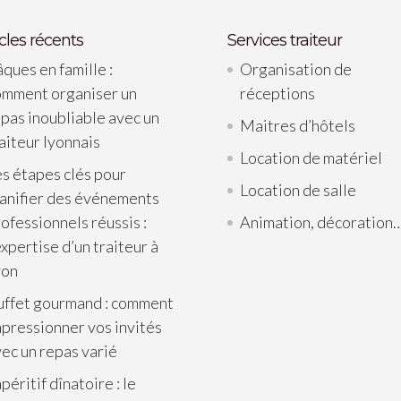
icles récents
Services traiteur
ques en famille :
Organisation de
omment organiser un
réceptions
pas inoubliable avec un
Maitres d’hôtels
aiteur lyonnais
Location de matériel
s étapes clés pour
Location de salle
lanifier des événements
ofessionnels réussis :
Animation, décoration
expertise d’un traiteur à
yon
uffet gourmand : comment
pressionner vos invités
ec un repas varié
apéritif dînatoire : le