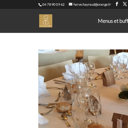
04 78 90 09 62
herve.hayraud@orange.fr
Menus et buf