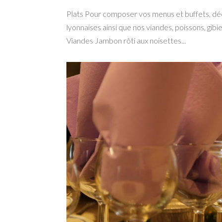
Plats Pour composer vos menus et buffets, déc
lyonnaises ainsi que nos viandes, poissons, gib
Viandes Jambon rôti aux noisettes...