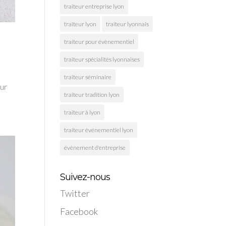
traiteur entreprise lyon
traiteur lyon
traiteur lyonnais
traiteur pour évènementiel
traiteur spécialités lyonnaises
traiteur séminaire
eur
traiteur tradition lyon
traiteur à lyon
traiteur événementiel lyon
évènement d'entreprise
Suivez-nous
Twitter
Facebook