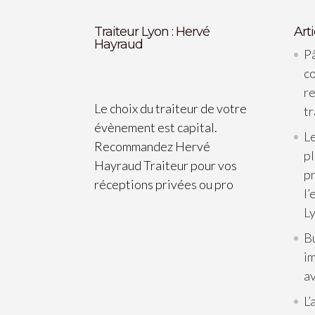
Traiteur Lyon : Hervé
Art
Hayraud
Pâ
c
re
Le choix du traiteur de votre
tr
évènement est capital.
Le
Recommandez Hervé
p
Hayraud Traiteur pour vos
pr
réceptions privées ou pro
l’
L
B
im
av
L’