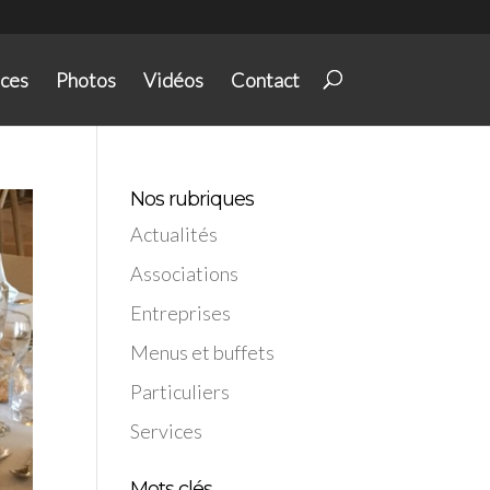
ices
Photos
Vidéos
Contact
Nos rubriques
Actualités
Associations
Entreprises
Menus et buffets
Particuliers
Services
Mots clés