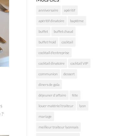
anniversaire
apéritif
apéritif dinatoire
baptême
buffet
buffet chaud
buffet froid
cocktail
cocktail d'entreprise
cocktail dinatoire
cocktail VIP
communion
dessert
diners de gala
déjeuner d'affaire
fête
os
louer matériel traiteur
lyon
 ?
mariage
meilleur traiteur lyonnais