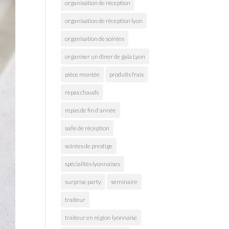
organisation de réception
organisation de réception lyon
organisation de soirées
organiser un dîner de gala Lyon
pièce montée
produits frais
repas chauds
repas de fin d'année
salle de réception
soirées de prestige
spécialités lyonnaises
surprise party
séminaire
traiteur
traiteur en région lyonnaise