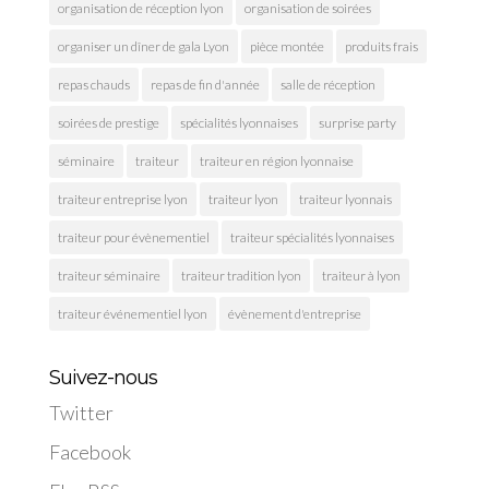
organisation de réception lyon
organisation de soirées
organiser un dîner de gala Lyon
pièce montée
produits frais
repas chauds
repas de fin d'année
salle de réception
soirées de prestige
spécialités lyonnaises
surprise party
séminaire
traiteur
traiteur en région lyonnaise
traiteur entreprise lyon
traiteur lyon
traiteur lyonnais
traiteur pour évènementiel
traiteur spécialités lyonnaises
traiteur séminaire
traiteur tradition lyon
traiteur à lyon
traiteur événementiel lyon
évènement d'entreprise
Suivez-nous
Twitter
Facebook