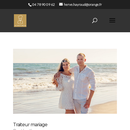
04 78 90 09 62
herve.hayraud@orange.fr
Traiteur mariage