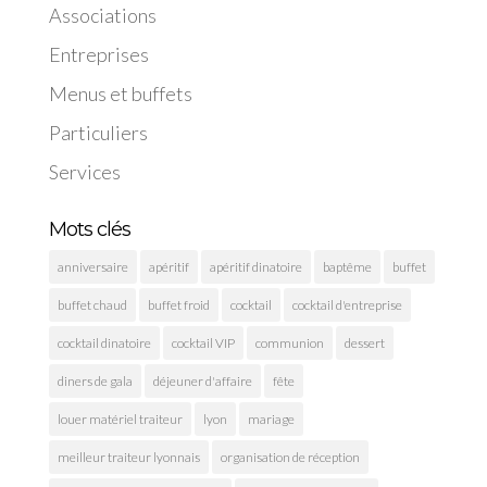
Associations
Entreprises
Menus et buffets
Particuliers
Services
Mots clés
anniversaire
apéritif
apéritif dinatoire
baptême
buffet
buffet chaud
buffet froid
cocktail
cocktail d'entreprise
cocktail dinatoire
cocktail VIP
communion
dessert
diners de gala
déjeuner d'affaire
fête
louer matériel traiteur
lyon
mariage
meilleur traiteur lyonnais
organisation de réception