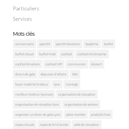
Particuliers
Services
Mots clés
anniversaire
apéritif
apéritif dinatoire
baptême
buffet
buffet chaud
buffet froid
cocktail
cocktail d'entreprise
cocktail dinatoire
cocktail VIP
communion
dessert
diners de gala
déjeuner d'affaire
fête
louer matériel traiteur
lyon
mariage
meilleur traiteur lyonnais
organisation de réception
organisation de réception lyon
organisation de soirées
organiser un dîner de gala Lyon
pièce montée
produits frais
repas chauds
repas de fin d'année
salle de réception