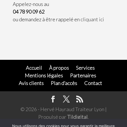
Appelez-nous au
04 78 90 09 62
ou demandez à être rappelé en
cliquant ici
Accueil
À propos
Services
Mentions légales
Partenaires
Avis clients
Plan d’accès
Contact
© 2026 - Hervé Hayraud Traiteur Lyon |
Propulsé par
Tildigital
.
L’abus d'alcool est dangereux pour la santé,
Nous utilisons des cookies pour vous garantir la meilleure