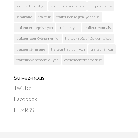
soirées de prestige
spécialités lyonnaises
surprise party
séminaire
traiteur
traiteur en région lyonnaise
traiteur entreprise lyon
traiteur lyon
traiteur lyonnais
traiteur pour évènementiel
traiteur spécialités lyonnaises
traiteur séminaire
traiteur tradition lyon
traiteur à lyon
traiteur événementiel lyon
évènement d'entreprise
Suivez-nous
Twitter
Facebook
Flux RSS