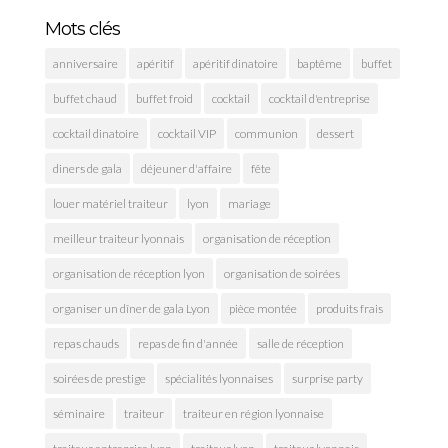
Mots clés
anniversaire
apéritif
apéritif dinatoire
baptême
buffet
buffet chaud
buffet froid
cocktail
cocktail d'entreprise
cocktail dinatoire
cocktail VIP
communion
dessert
diners de gala
déjeuner d'affaire
fête
louer matériel traiteur
lyon
mariage
meilleur traiteur lyonnais
organisation de réception
organisation de réception lyon
organisation de soirées
organiser un dîner de gala Lyon
pièce montée
produits frais
repas chauds
repas de fin d'année
salle de réception
soirées de prestige
spécialités lyonnaises
surprise party
séminaire
traiteur
traiteur en région lyonnaise