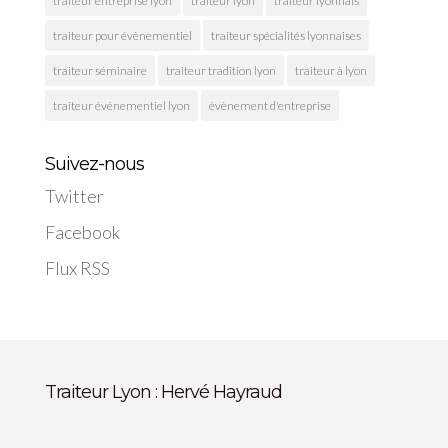
traiteur entreprise lyon
traiteur lyon
traiteur lyonnais
traiteur pour évènementiel
traiteur spécialités lyonnaises
traiteur séminaire
traiteur tradition lyon
traiteur à lyon
traiteur événementiel lyon
évènement d'entreprise
Suivez-nous
Twitter
Facebook
Flux RSS
Traiteur Lyon : Hervé Hayraud