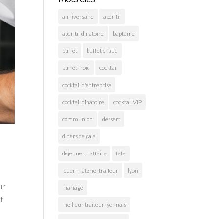
anniversaire
apéritif
apéritif dinatoire
baptême
buffet
buffet chaud
buffet froid
cocktail
cocktail d'entreprise
cocktail dinatoire
cocktail VIP
communion
dessert
diners de gala
déjeuner d'affaire
fête
louer matériel traiteur
lyon
ur
mariage
et
meilleur traiteur lyonnais