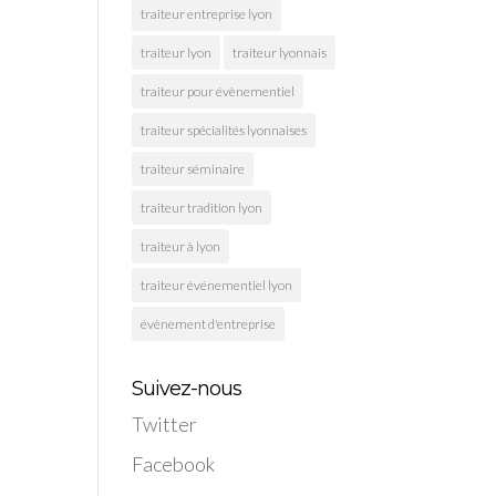
traiteur entreprise lyon
traiteur lyon
traiteur lyonnais
traiteur pour évènementiel
traiteur spécialités lyonnaises
traiteur séminaire
traiteur tradition lyon
traiteur à lyon
traiteur événementiel lyon
évènement d'entreprise
Suivez-nous
Twitter
Facebook