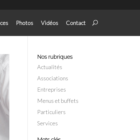
ices
Photos
Vidéos
Contact
Nos rubriques
Actualités
Associations
Entreprises
Menus et buffets
Particuliers
Services
Mots clés