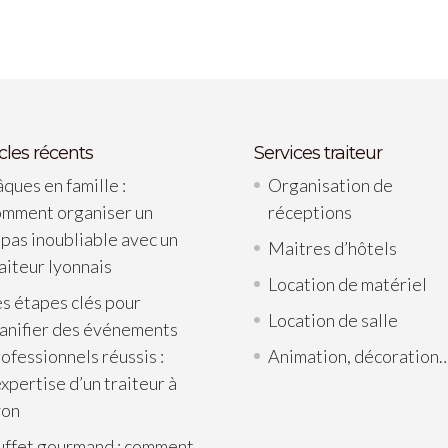
icles récents
Services traiteur
ques en famille :
Organisation de
omment organiser un
réceptions
pas inoubliable avec un
Maitres d’hôtels
aiteur lyonnais
Location de matériel
s étapes clés pour
Location de salle
lanifier des événements
ofessionnels réussis :
Animation, décoration
expertise d’un traiteur à
yon
uffet gourmand : comment