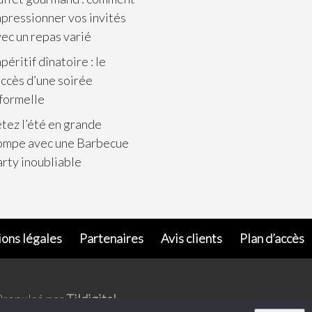
pressionner vos invités
ec un repas varié
apéritif dînatoire : le
ccès d’une soirée
formelle
tez l’été en grande
ompe avec une Barbecue
rty inoubliable
ons légales
Partenaires
Avis clients
Plan d’accès
Propulsé par
Tildigital
.