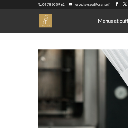
04 78 90 09 62
herve.hayraud@orange.fr
Menus et buf