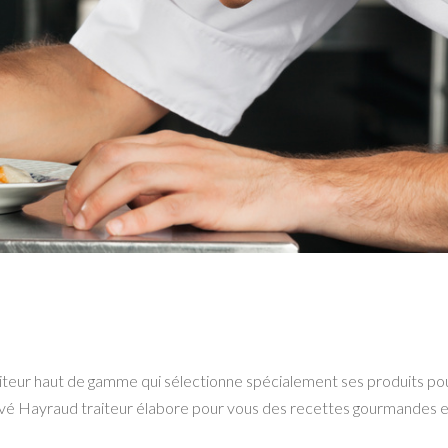
raiteur haut de gamme qui sélectionne spécialement ses produits po
 Hervé Hayraud traiteur élabore pour vous des recettes gourmandes 