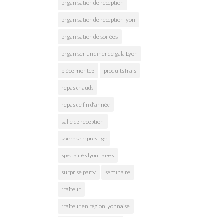
organisation de réception
organisation de réception lyon
organisation de soirées
organiser un dîner de gala Lyon
pièce montée
produits frais
repas chauds
repas de fin d'année
salle de réception
soirées de prestige
spécialités lyonnaises
surprise party
séminaire
traiteur
traiteur en région lyonnaise