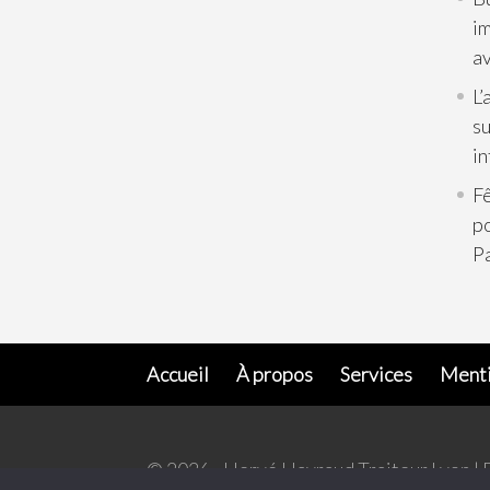
im
av
L’
su
in
Fê
p
Pa
Accueil
À propos
Services
Menti
© 2026 - Hervé Hayraud Traiteur Lyon | 