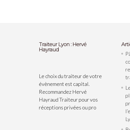
Traiteur Lyon : Hervé
Art
Hayraud
Pâ
c
re
Le choix du traiteur de votre
tr
évènement est capital.
Le
Recommandez Hervé
p
Hayraud Traiteur pour vos
pr
réceptions privées ou pro
l’
L
B