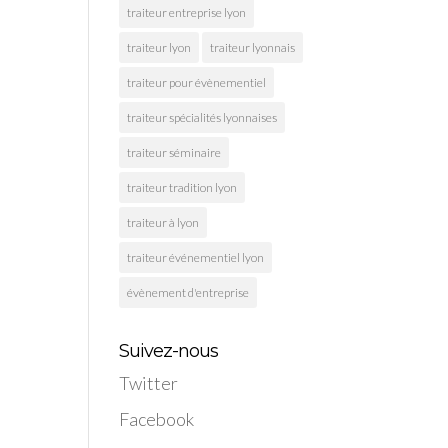
traiteur entreprise lyon
traiteur lyon
traiteur lyonnais
traiteur pour évènementiel
traiteur spécialités lyonnaises
traiteur séminaire
traiteur tradition lyon
traiteur à lyon
traiteur événementiel lyon
évènement d'entreprise
Suivez-nous
Twitter
Facebook