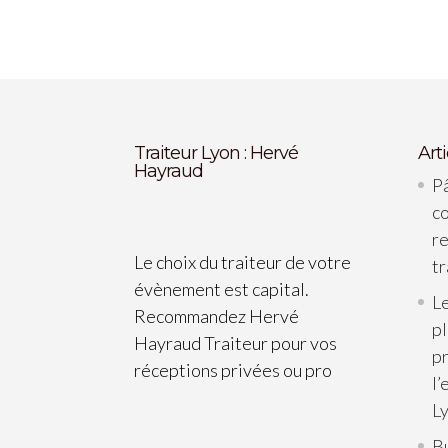
Traiteur Lyon : Hervé
Art
Hayraud
Pâ
c
re
Le choix du traiteur de votre
tr
évènement est capital.
Le
Recommandez Hervé
p
Hayraud Traiteur pour vos
pr
réceptions privées ou pro
l’
L
B