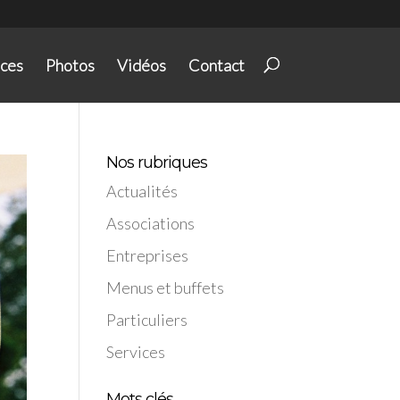
ices
Photos
Vidéos
Contact
Nos rubriques
Actualités
Associations
Entreprises
Menus et buffets
Particuliers
Services
Mots clés