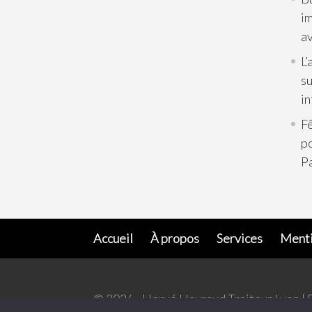
im
av
L’
su
in
Fê
p
Pa
Accueil
À propos
Services
Menti
© 2026 - Hervé Hayraud Traiteur Lyon | 