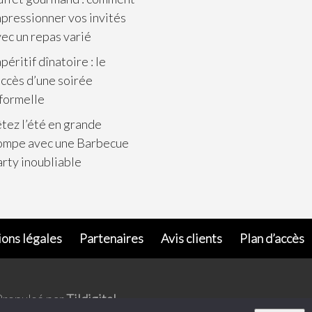
pressionner vos invités
ec un repas varié
apéritif dînatoire : le
ccès d’une soirée
formelle
tez l’été en grande
ompe avec une Barbecue
rty inoubliable
ons légales
Partenaires
Avis clients
Plan d’accès
Propulsé par
Tildigital
.