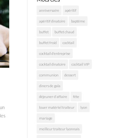
anniversaire
apéritif
apéritif dinatoire
baptême
buffet
buffet chaud
buffet froid
cocktail
cocktail d'entreprise
cocktail dinatoire
cocktail VIP
communion
dessert
diners de gala
déjeuner d'affaire
fête
’un
louer matériel traiteur
lyon
les
mariage
meilleur traiteur lyonnais