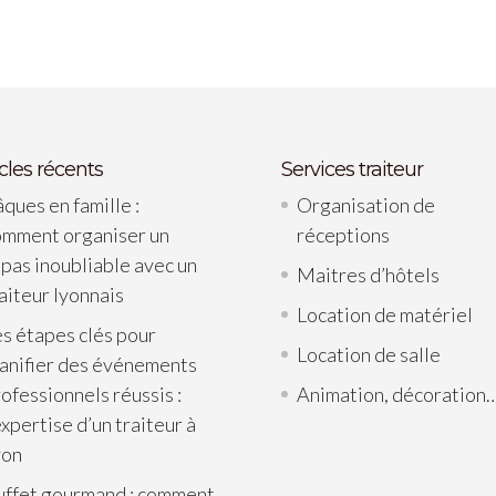
icles récents
Services traiteur
ques en famille :
Organisation de
omment organiser un
réceptions
pas inoubliable avec un
Maitres d’hôtels
aiteur lyonnais
Location de matériel
s étapes clés pour
Location de salle
lanifier des événements
ofessionnels réussis :
Animation, décoration
expertise d’un traiteur à
yon
uffet gourmand : comment