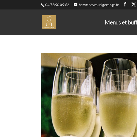
04 78 90 09 62
herve.hayraud@orange.fr
Menus et buf