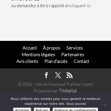
ou demandez à être rappelé en
cliquant ici
Accueil
À propos
Services
Mentions légales
Partenaires
Avis clients
Plan d’accès
Contact
© 2026 - Hervé Hayraud Traiteur Lyon |
Propulsé par
Tildigital
.
L’abus d'alcool est dangereux pour la santé,
Nous utilisons des cookies pour vous garantir la meilleure
expérience sur notre site. Vous pouvez
consommer avec modération. Pour votre santé,
Accepter
Refuser
Politique de confidentialité
évitez de manger trop gras, trop sucré, trop salé