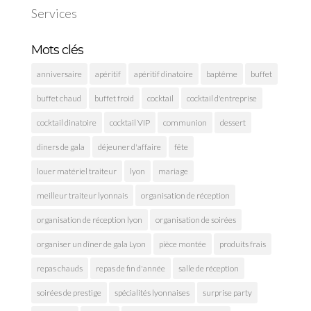
Services
Mots clés
anniversaire
apéritif
apéritif dinatoire
baptême
buffet
buffet chaud
buffet froid
cocktail
cocktail d'entreprise
cocktail dinatoire
cocktail VIP
communion
dessert
diners de gala
déjeuner d'affaire
fête
louer matériel traiteur
lyon
mariage
meilleur traiteur lyonnais
organisation de réception
organisation de réception lyon
organisation de soirées
organiser un dîner de gala Lyon
pièce montée
produits frais
repas chauds
repas de fin d'année
salle de réception
soirées de prestige
spécialités lyonnaises
surprise party