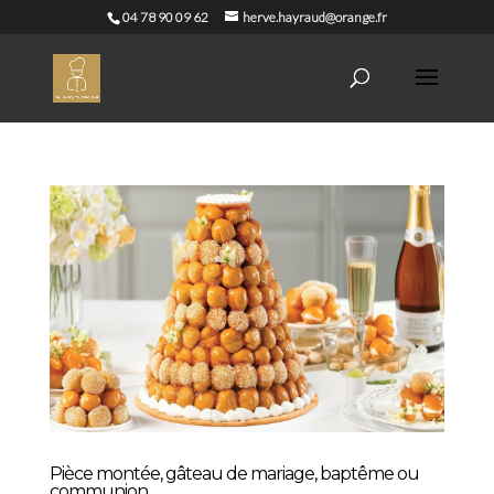
04 78 90 09 62
herve.hayraud@orange.fr
Pièce montée, gâteau de mariage, baptême ou
communion