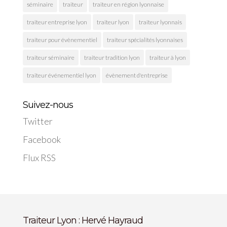
séminaire
traiteur
traiteur en région lyonnaise
traiteur entreprise lyon
traiteur lyon
traiteur lyonnais
traiteur pour évènementiel
traiteur spécialités lyonnaises
traiteur séminaire
traiteur tradition lyon
traiteur à lyon
traiteur événementiel lyon
évènement d'entreprise
Suivez-nous
Twitter
Facebook
Flux RSS
Traiteur Lyon : Hervé Hayraud