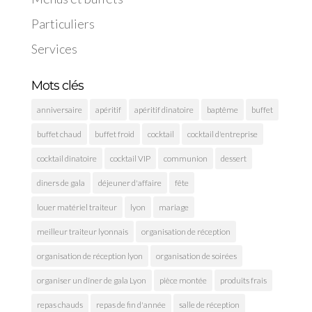
Particuliers
Services
Mots clés
anniversaire
apéritif
apéritif dinatoire
baptême
buffet
buffet chaud
buffet froid
cocktail
cocktail d'entreprise
cocktail dinatoire
cocktail VIP
communion
dessert
diners de gala
déjeuner d'affaire
fête
louer matériel traiteur
lyon
mariage
meilleur traiteur lyonnais
organisation de réception
organisation de réception lyon
organisation de soirées
organiser un dîner de gala Lyon
pièce montée
produits frais
repas chauds
repas de fin d'année
salle de réception