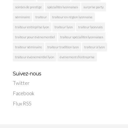
soirées de prestige
spécialités lyonnaises
surprise party
séminaire
traiteur
traiteur en région lyonnaise
traiteur entreprise lyon
traiteur lyon
traiteur lyonnais
traiteur pour évènementiel
traiteur spécialités lyonnaises
traiteur séminaire
traiteur tradition lyon
traiteur à lyon
traiteur événementiel lyon
évènement d'entreprise
Suivez-nous
Twitter
Facebook
Flux RSS