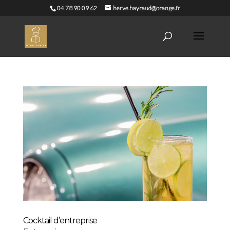
04 78 90 09 62
herve.hayraud@orange.fr
Cocktail d’entreprise