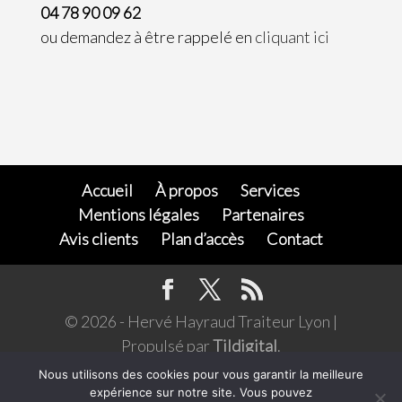
04 78 90 09 62
ou demandez à être rappelé en
cliquant ici
Accueil
À propos
Services
Mentions légales
Partenaires
Avis clients
Plan d’accès
Contact
© 2026 - Hervé Hayraud Traiteur Lyon |
Propulsé par
Tildigital
.
L’abus d'alcool est dangereux pour la santé,
Nous utilisons des cookies pour vous garantir la meilleure
expérience sur notre site. Vous pouvez
consommer avec modération. Pour votre santé,