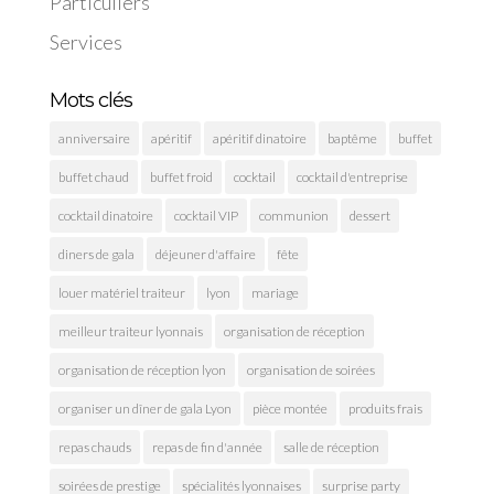
Particuliers
Services
Mots clés
anniversaire
apéritif
apéritif dinatoire
baptême
buffet
buffet chaud
buffet froid
cocktail
cocktail d'entreprise
cocktail dinatoire
cocktail VIP
communion
dessert
diners de gala
déjeuner d'affaire
fête
louer matériel traiteur
lyon
mariage
meilleur traiteur lyonnais
organisation de réception
organisation de réception lyon
organisation de soirées
organiser un dîner de gala Lyon
pièce montée
produits frais
repas chauds
repas de fin d'année
salle de réception
soirées de prestige
spécialités lyonnaises
surprise party