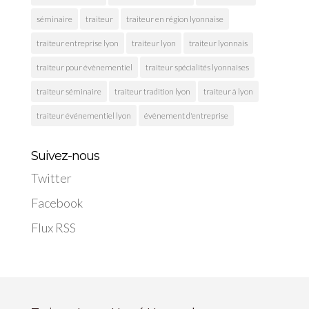
séminaire
traiteur
traiteur en région lyonnaise
traiteur entreprise lyon
traiteur lyon
traiteur lyonnais
traiteur pour évènementiel
traiteur spécialités lyonnaises
traiteur séminaire
traiteur tradition lyon
traiteur à lyon
traiteur événementiel lyon
évènement d'entreprise
Suivez-nous
Twitter
Facebook
Flux RSS