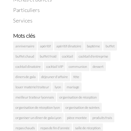
Particuliers
Services
Mots clés
anniversaire
apéritif
apéritif dinatoire
baptême
buffet
buffet chaud
buffet froid
cocktail
cocktail d'entreprise
cocktail dinatoire
cocktail VIP
communion
dessert
diners de gala
déjeuner d'affaire
fête
louer matériel traiteur
lyon
mariage
meilleur traiteur lyonnais
organisation de réception
organisation de réception lyon
organisation de soirées
organiser un dîner de gala Lyon
pièce montée
produits frais
repas chauds
repas de fin d'année
salle de réception