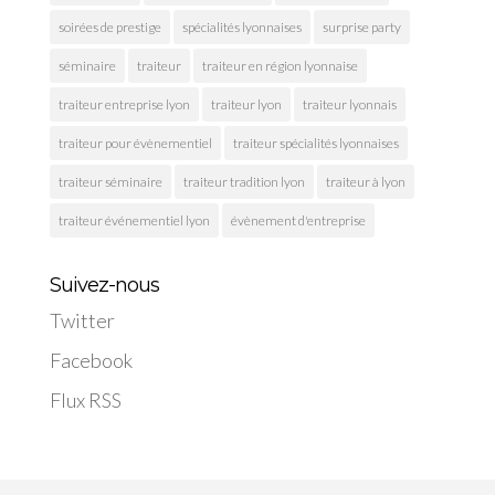
soirées de prestige
spécialités lyonnaises
surprise party
séminaire
traiteur
traiteur en région lyonnaise
traiteur entreprise lyon
traiteur lyon
traiteur lyonnais
traiteur pour évènementiel
traiteur spécialités lyonnaises
traiteur séminaire
traiteur tradition lyon
traiteur à lyon
traiteur événementiel lyon
évènement d'entreprise
Suivez-nous
Twitter
Facebook
Flux RSS