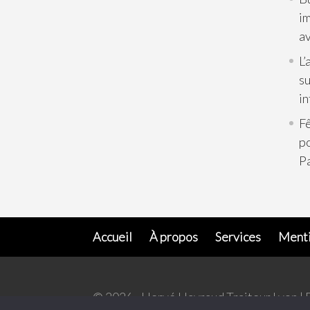
im
av
L’
su
in
Fê
p
Pa
Accueil
À propos
Services
Menti
© 2026 - Hervé Hayraud Traiteur Lyon | 