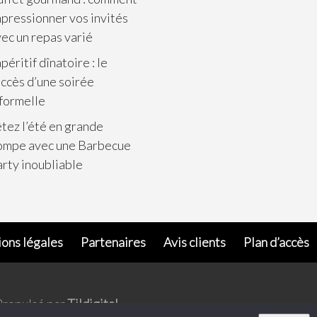
pressionner vos invités
ec un repas varié
apéritif dînatoire : le
ccès d’une soirée
formelle
tez l’été en grande
ompe avec une Barbecue
rty inoubliable
ons légales
Partenaires
Avis clients
Plan d’accès
Propulsé par
Tildigital
.