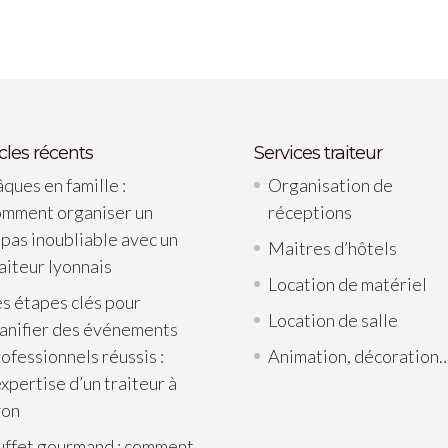
icles récents
Services traiteur
ques en famille :
Organisation de
omment organiser un
réceptions
pas inoubliable avec un
Maitres d’hôtels
aiteur lyonnais
Location de matériel
s étapes clés pour
Location de salle
lanifier des événements
ofessionnels réussis :
Animation, décoration
expertise d’un traiteur à
yon
uffet gourmand : comment