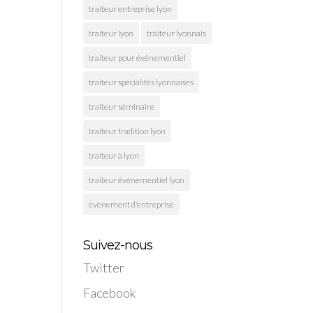
traiteur entreprise lyon
traiteur lyon
traiteur lyonnais
traiteur pour évènementiel
traiteur spécialités lyonnaises
traiteur séminaire
traiteur tradition lyon
traiteur à lyon
traiteur événementiel lyon
évènement d'entreprise
Suivez-nous
Twitter
Facebook