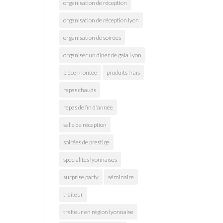
organisation de réception
organisation de réception lyon
organisation de soirées
organiser un dîner de gala Lyon
pièce montée
produits frais
repas chauds
repas de fin d'année
salle de réception
soirées de prestige
spécialités lyonnaises
surprise party
séminaire
traiteur
traiteur en région lyonnaise