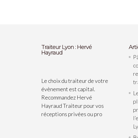
Traiteur Lyon : Hervé
Art
Hayraud
Pâ
c
re
Le choix du traiteur de votre
tr
évènement est capital.
Le
Recommandez Hervé
p
Hayraud Traiteur pour vos
pr
réceptions privées ou pro
l’
L
B