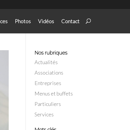
ices
Photos
Vidéos
Contact
Nos rubriques
Actualités
Associations
Entreprises
Menus et buffets
Particuliers
Services
Mots clés