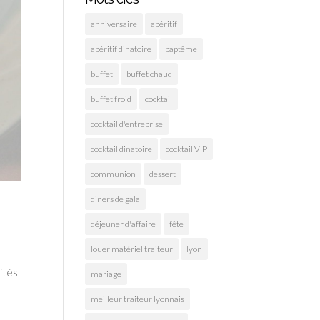
anniversaire
apéritif
apéritif dinatoire
baptême
buffet
buffet chaud
buffet froid
cocktail
cocktail d'entreprise
cocktail dinatoire
cocktail VIP
communion
dessert
diners de gala
déjeuner d'affaire
fête
louer matériel traiteur
lyon
ités
mariage
meilleur traiteur lyonnais