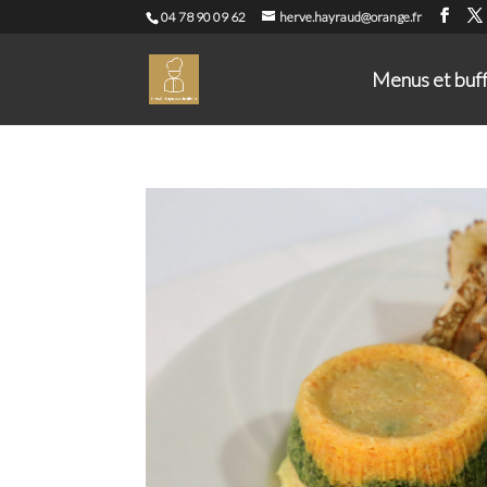
04 78 90 09 62
herve.hayraud@orange.fr
Menus et buf