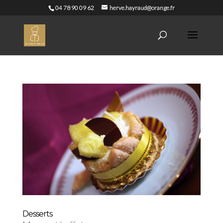
04 78 90 09 62
herve.hayraud@orange.fr
Desserts