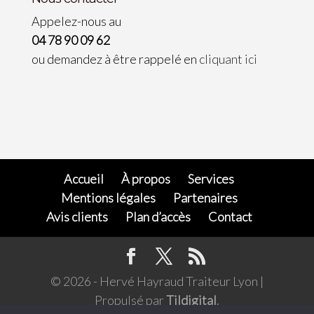
Appelez-nous au
04 78 90 09 62
ou demandez à être rappelé en
cliquant ici
Accueil
À propos
Services
Mentions légales
Partenaires
Avis clients
Plan d’accès
Contact
© 2026 - Hervé Hayraud Traiteur Lyon |
Propulsé par
Tildigital
.