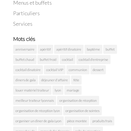
Menus et buffets
Particuliers
Services
Mots clés
anniversaire
apéritif
apéritif dinatoire
baptême
buffet
buffet chaud
buffet froid
cocktail
cocktail d'entreprise
cocktail dinatoire
cocktail VIP
communion
dessert
diners de gala
déjeuner d'affaire
fête
louer matériel traiteur
lyon
mariage
meilleur traiteur lyonnais
organisation de réception
organisation de réception lyon
organisation de soirées
organiser un dîner de gala Lyon
pièce montée
produits frais