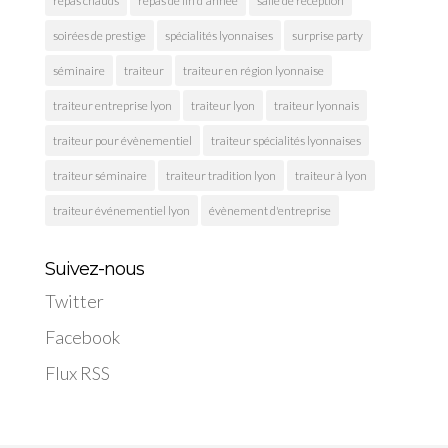
repas chauds
repas de fin d'année
salle de réception
soirées de prestige
spécialités lyonnaises
surprise party
séminaire
traiteur
traiteur en région lyonnaise
traiteur entreprise lyon
traiteur lyon
traiteur lyonnais
traiteur pour évènementiel
traiteur spécialités lyonnaises
traiteur séminaire
traiteur tradition lyon
traiteur à lyon
traiteur événementiel lyon
évènement d'entreprise
Suivez-nous
Twitter
Facebook
Flux RSS