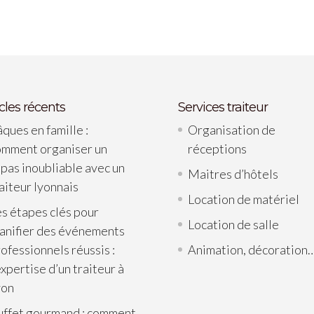
icles récents
Services traiteur
ques en famille :
Organisation de
omment organiser un
réceptions
pas inoubliable avec un
Maitres d’hôtels
aiteur lyonnais
Location de matériel
s étapes clés pour
Location de salle
lanifier des événements
ofessionnels réussis :
Animation, décoration
expertise d’un traiteur à
yon
uffet gourmand : comment