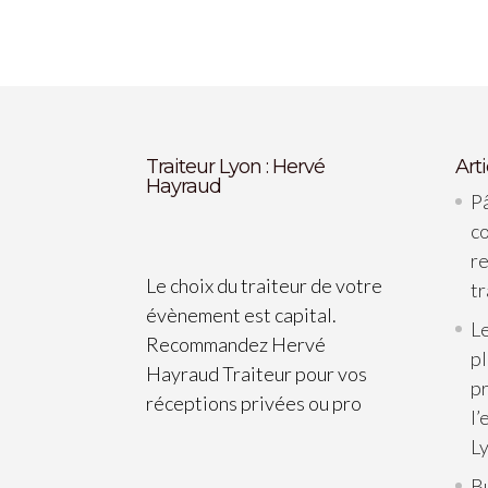
Traiteur Lyon : Hervé
Art
Hayraud
Pâ
c
re
Le choix du traiteur de votre
tr
évènement est capital.
Le
Recommandez Hervé
p
Hayraud Traiteur pour vos
pr
réceptions privées ou pro
l’
L
B