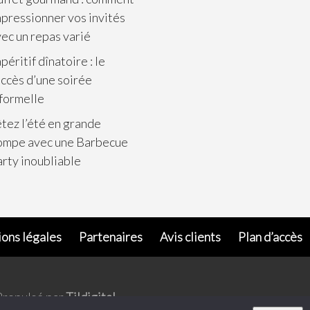
pressionner vos invités
ec un repas varié
apéritif dînatoire : le
ccès d’une soirée
formelle
tez l’été en grande
ompe avec une Barbecue
rty inoubliable
ons légales
Partenaires
Avis clients
Plan d’accès
Propulsé par
Tildigital
.