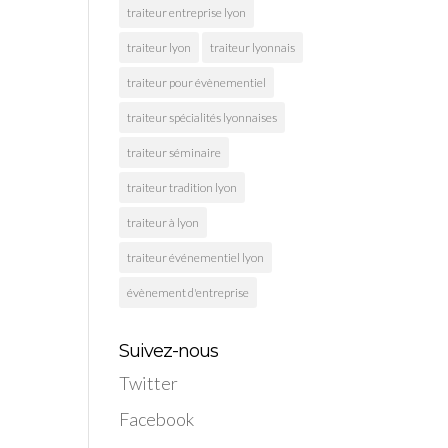
traiteur entreprise lyon
traiteur lyon
traiteur lyonnais
traiteur pour évènementiel
traiteur spécialités lyonnaises
traiteur séminaire
traiteur tradition lyon
traiteur à lyon
traiteur événementiel lyon
évènement d'entreprise
Suivez-nous
Twitter
Facebook