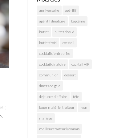
anniversaire
apéritif
apéritif dinatoire
baptême
buffet
buffet chaud
buffet froid
cocktail
cocktail d'entreprise
cocktail dinatoire
cocktail VIP
communion
dessert
diners de gala
déjeuner d'affaire
fête
s. ;
louer matériel traiteur
lyon
s,
mariage
meilleur traiteur lyonnais