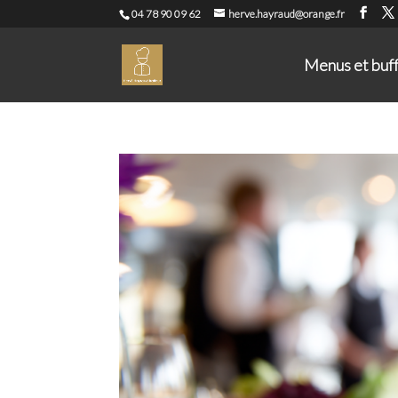
04 78 90 09 62
herve.hayraud@orange.fr
Menus et buf