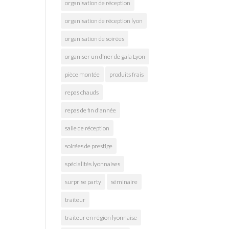
organisation de réception
organisation de réception lyon
organisation de soirées
organiser un dîner de gala Lyon
pièce montée
produits frais
repas chauds
repas de fin d'année
salle de réception
soirées de prestige
spécialités lyonnaises
surprise party
séminaire
traiteur
traiteur en région lyonnaise