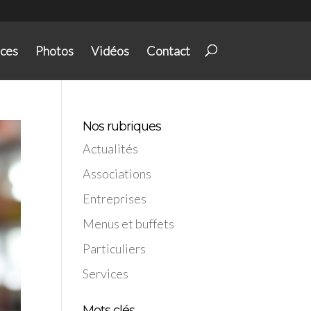
ices
Photos
Vidéos
Contact
Nos rubriques
Actualités
Associations
Entreprises
Menus et buffets
Particuliers
Services
Mots clés