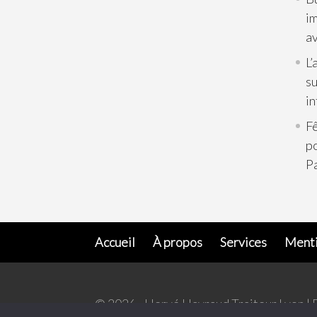
im
av
L’
su
in
Fê
p
Pa
Accueil
À propos
Services
Menti
© 2026 - Hervé Hayraud Traiteur Lyon | 