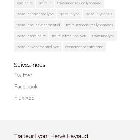
séminaire
traiteur
traiteur en région lyonnaise
traiteur entreprise lyon
traiteur lyon
traiteur lyonnais
traiteur pour évènementiel
traiteur spécialités lyonnaises
traiteur séminaire
traiteur tradition lyon
traiteur à lyon
traiteur événementiel lyon
évènement d'entreprise
Suivez-nous
Twitter
Facebook
Flux RSS
Traiteur Lyon : Hervé Hayraud