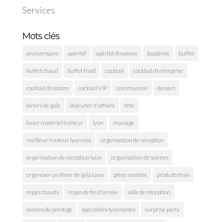
Services
Mots clés
anniversaire
apéritif
apéritif dinatoire
baptême
buffet
buffet chaud
buffet froid
cocktail
cocktail d'entreprise
cocktail dinatoire
cocktail VIP
communion
dessert
diners de gala
déjeuner d'affaire
fête
louer matériel traiteur
lyon
mariage
meilleur traiteur lyonnais
organisation de réception
organisation de réception lyon
organisation de soirées
organiser un dîner de gala Lyon
pièce montée
produits frais
repas chauds
repas de fin d'année
salle de réception
soirées de prestige
spécialités lyonnaises
surprise party