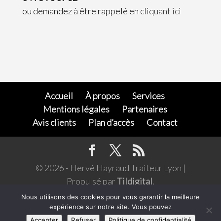
ou demandez à être rappelé en
cliquant ici
Accueil
À propos
Services
Mentions légales
Partenaires
Avis clients
Plan d’accès
Contact
© 2026 - Hervé Hayraud Traiteur Lyon |
Propulsé par
Tildigital
.
L’abus d'alcool est dangereux pour la santé,
Nous utilisons des cookies pour vous garantir la meilleure
expérience sur notre site. Vous pouvez
consommer avec modération. Pour votre santé,
Accepter
Refuser
Politique de confidentialité