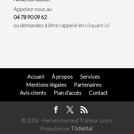
Appelez-nous au
04 78 90 09 62
ou demandez à être rappelé en
cliquant ici
Accueil
À propos
Services
Mentions légales
Partenaires
Avis clients
Plan d’accès
Contact
© 2026 - Hervé Hayraud Traiteur Lyon |
Propulsé par
Tildigital
.