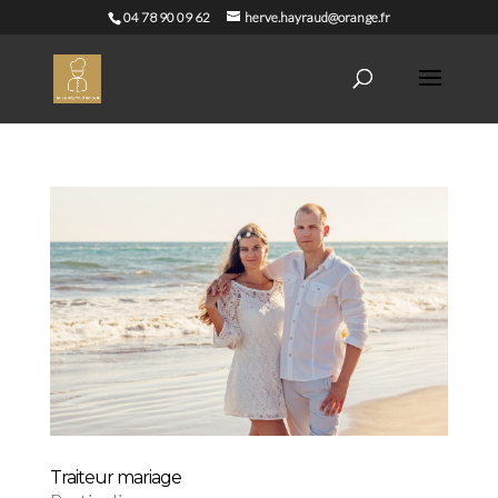
04 78 90 09 62
herve.hayraud@orange.fr
Traiteur mariage