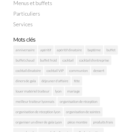
Menus et buffets
Particuliers
Services
Mots clés
anniversaire
apéritif
apéritif dinatoire
baptême
buffet
buffet chaud
buffet froid
cocktail
cocktail d'entreprise
cocktail dinatoire
cocktail VIP
communion
dessert
diners de gala
déjeuner d'affaire
fête
louer matériel traiteur
lyon
mariage
meilleur traiteur lyonnais
organisation de réception
organisation de réception lyon
organisation de soirées
organiser un dîner de gala Lyon
pièce montée
produits frais