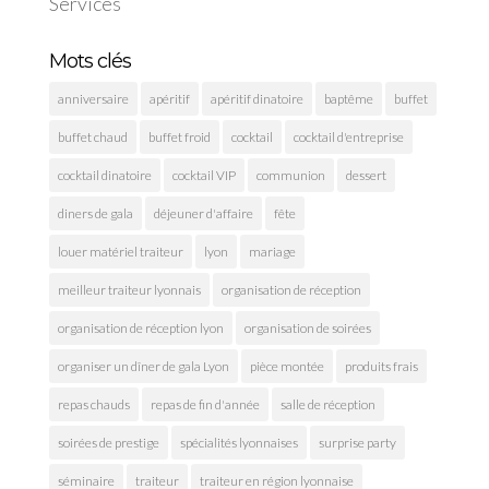
Services
Mots clés
anniversaire
apéritif
apéritif dinatoire
baptême
buffet
buffet chaud
buffet froid
cocktail
cocktail d'entreprise
cocktail dinatoire
cocktail VIP
communion
dessert
diners de gala
déjeuner d'affaire
fête
louer matériel traiteur
lyon
mariage
meilleur traiteur lyonnais
organisation de réception
organisation de réception lyon
organisation de soirées
organiser un dîner de gala Lyon
pièce montée
produits frais
repas chauds
repas de fin d'année
salle de réception
soirées de prestige
spécialités lyonnaises
surprise party
séminaire
traiteur
traiteur en région lyonnaise