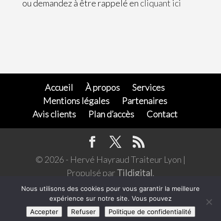
ou demandez à être rappelé en
cliquant ici
Accueil
À propos
Services
Mentions légales
Partenaires
Avis clients
Plan d’accès
Contact
© 2026 - Hervé Hayraud Traiteur Lyon |
Propulsé par
Tildigital
.
L’abus d'alcool est dangereux pour la santé,
Nous utilisons des cookies pour vous garantir la meilleure
expérience sur notre site. Vous pouvez
consommer avec modération. Pour votre santé,
Accepter
Refuser
Politique de confidentialité
pratiquez une activité physique régulière