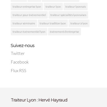
traiteur entreprise lyon
traiteur lyon
traiteur lyonnais
traiteur pour évènementiel
traiteur spécialités lyonnaises
traiteur séminaire
traiteur tradition lyon
traiteur à lyon
traiteur événementiel lyon
évènement d'entreprise
Suivez-nous
Twitter
Facebook
Flux RSS
Traiteur Lyon : Hervé Hayraud