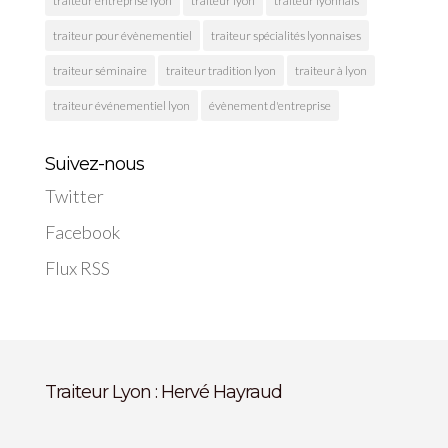
traiteur entreprise lyon
traiteur lyon
traiteur lyonnais
traiteur pour évènementiel
traiteur spécialités lyonnaises
traiteur séminaire
traiteur tradition lyon
traiteur à lyon
traiteur événementiel lyon
évènement d'entreprise
Suivez-nous
Twitter
Facebook
Flux RSS
Traiteur Lyon : Hervé Hayraud