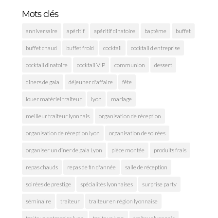
Mots clés
anniversaire
apéritif
apéritif dinatoire
baptême
buffet
buffet chaud
buffet froid
cocktail
cocktail d'entreprise
cocktail dinatoire
cocktail VIP
communion
dessert
diners de gala
déjeuner d'affaire
fête
louer matériel traiteur
lyon
mariage
meilleur traiteur lyonnais
organisation de réception
organisation de réception lyon
organisation de soirées
organiser un dîner de gala Lyon
pièce montée
produits frais
repas chauds
repas de fin d'année
salle de réception
soirées de prestige
spécialités lyonnaises
surprise party
séminaire
traiteur
traiteur en région lyonnaise