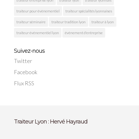
traiteur entreprise lyon
traiteur lyon
traiteur lyonnais
traiteur pour évènementiel
traiteur spécialités lyonnaises
traiteur séminaire
traiteur tradition lyon
traiteur à lyon
traiteur événementiel lyon
évènement d'entreprise
Suivez-nous
Twitter
Facebook
Flux RSS
Traiteur Lyon : Hervé Hayraud