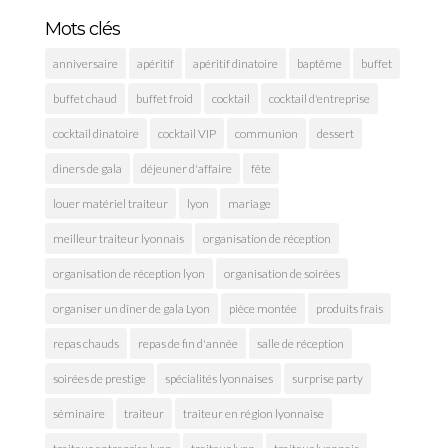
Mots clés
anniversaire
apéritif
apéritif dinatoire
baptême
buffet
buffet chaud
buffet froid
cocktail
cocktail d'entreprise
cocktail dinatoire
cocktail VIP
communion
dessert
diners de gala
déjeuner d'affaire
fête
louer matériel traiteur
lyon
mariage
meilleur traiteur lyonnais
organisation de réception
organisation de réception lyon
organisation de soirées
organiser un dîner de gala Lyon
pièce montée
produits frais
repas chauds
repas de fin d'année
salle de réception
soirées de prestige
spécialités lyonnaises
surprise party
séminaire
traiteur
traiteur en région lyonnaise