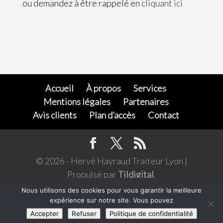
ou demandez à être rappelé en
cliquant ici
Accueil
À propos
Services
Mentions légales
Partenaires
Avis clients
Plan d’accès
Contact
© 2026 - Hervé Hayraud Traiteur Lyon |
Propulsé par
Tildigital
.
L’abus d'alcool est dangereux pour la santé,
Nous utilisons des cookies pour vous garantir la meilleure
expérience sur notre site. Vous pouvez
consommer avec modération. Pour votre santé,
Accepter
Refuser
Politique de confidentialité
évitez de grignoter entre les repas