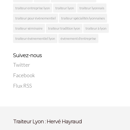
traiteur entreprise lyon
traiteur lyon
traiteur lyonnais
traiteur pour évènementiel
traiteur spécialités lyonnaises
traiteur séminaire
traiteur tradition lyon
traiteur à lyon
traiteur événementiel lyon
évènement d'entreprise
Suivez-nous
Twitter
Facebook
Flux RSS
Traiteur Lyon : Hervé Hayraud