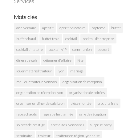
Services
Mots clés
anniversaire
apéritif
apéritif dinatoire
baptême
buffet
buffet chaud
buffet froid
cocktail
cocktail d'entreprise
cocktail dinatoire
cocktail VIP
communion
dessert
diners de gala
déjeuner d'affaire
fête
louer matériel traiteur
lyon
mariage
meilleur traiteur lyonnais
organisation de réception
organisation de réception lyon
organisation de soirées
organiser un dîner de gala Lyon
pièce montée
produits frais
repas chauds
repas de fin d'année
salle de réception
soirées de prestige
spécialités lyonnaises
surprise party
séminaire
traiteur
traiteur en région lyonnaise