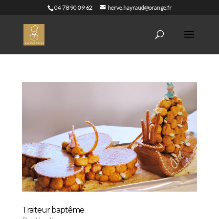
04 78 90 09 62
herve.hayraud@orange.fr
Traiteur baptême