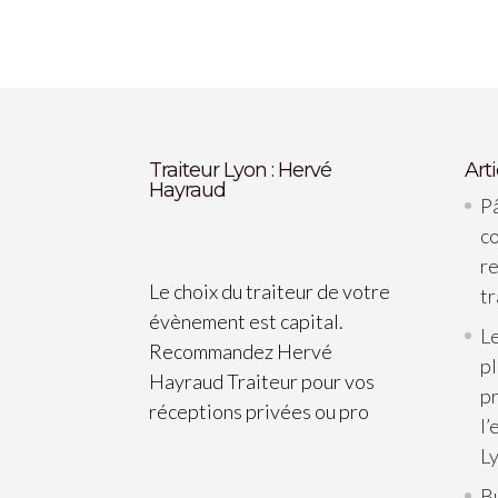
Traiteur Lyon : Hervé
Art
Hayraud
Pâ
c
re
Le choix du traiteur de votre
tr
évènement est capital.
Le
Recommandez Hervé
p
Hayraud Traiteur pour vos
pr
réceptions privées ou pro
l’
L
B