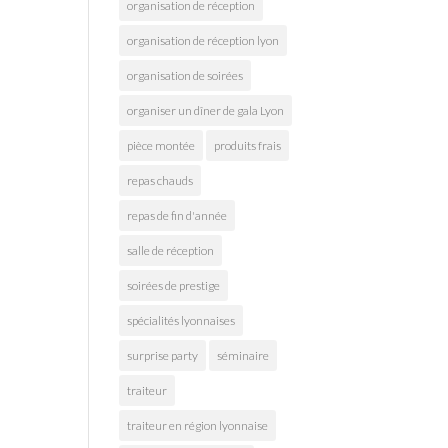
organisation de réception
organisation de réception lyon
organisation de soirées
organiser un dîner de gala Lyon
pièce montée
produits frais
repas chauds
repas de fin d'année
salle de réception
soirées de prestige
spécialités lyonnaises
surprise party
séminaire
traiteur
traiteur en région lyonnaise