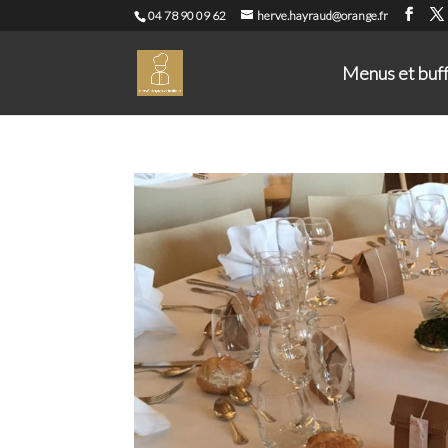
04 78 90 09 62
herve.hayraud@orange.fr
Menus et buf