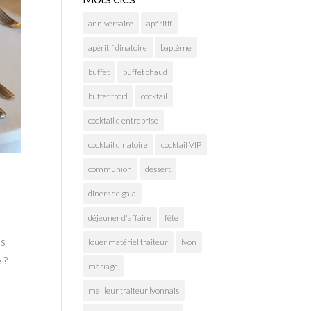
anniversaire
apéritif
apéritif dinatoire
baptême
buffet
buffet chaud
buffet froid
cocktail
cocktail d'entreprise
cocktail dinatoire
cocktail VIP
communion
dessert
diners de gala
déjeuner d'affaire
fête
os
louer matériel traiteur
lyon
 ?
mariage
meilleur traiteur lyonnais