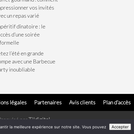
pressionner vos invités
ec un repas varié
apéritif dînatoire : le
ccès d’une soirée
formelle
tez l’été en grande
ompe avec une Barbecue
rty inoubliable
ons légales
Partenaires
Avis clients
Plan d’accès
Propulsé par
Tildigital
.
antir la meilleure expérience sur notre site. Vous pouvez
Accepter
 consommer avec modération. Pour votre santé, pratiquez une acti