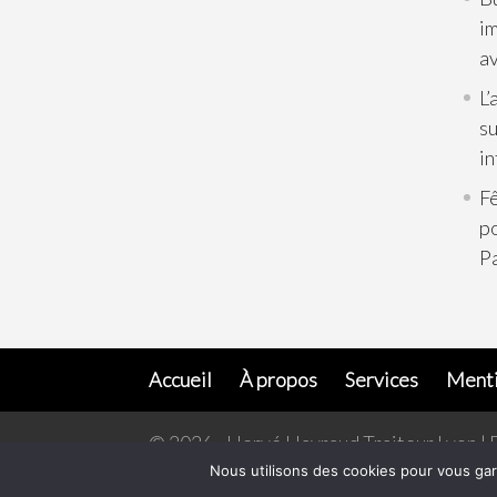
im
av
L’
su
in
Fê
p
Pa
Accueil
À propos
Services
Menti
© 2026 - Hervé Hayraud Traiteur Lyon | 
Nous utilisons des cookies pour vous gar
L’abus d'alcool est dangereux pour la santé,