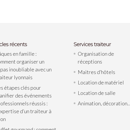
icles récents
Services traiteur
ques en famille :
Organisation de
omment organiser un
réceptions
pas inoubliable avec un
Maitres d’hôtels
aiteur lyonnais
Location de matériel
s étapes clés pour
Location de salle
lanifier des événements
ofessionnels réussis :
Animation, décoration
expertise d’un traiteur à
yon
uffet gourmand : comment