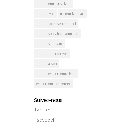
traiteur entreprise lyon
traiteur lyon
traiteur lyonnais
traiteur pour évènementiel
traiteur spécialités lyonnaises
traiteur séminaire
traiteur tradition lyon
traiteur à lyon
traiteur événementiel lyon
évènement d'entreprise
Suivez-nous
Twitter
Facebook