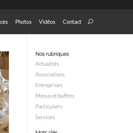
ices
Photos
Vidéos
Contact
Nos rubriques
Actualités
Associations
Entreprises
Menus et buffets
Particuliers
Services
Mots clés