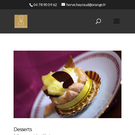
04 78 90 09 62
herve.hayraud@orange.fr
Desserts