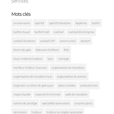
Services
Mots clés
anniversaire
apéritif
apéritif dinatoire
baptême
buffet
buffet chaud
buffet froid
cocktail
cocktail d'entreprise
cocktail dinatoire
cocktail VIP
communion
dessert
diners de gala
déjeuner d'affaire
fête
louer matériel traiteur
lyon
mariage
meilleur traiteur lyonnais
organisation de réception
organisation de réception lyon
organisation de soirées
organiser un dîner de gala Lyon
pièce montée
produits frais
repas chauds
repas de fin d'année
salle de réception
soirées de prestige
spécialités lyonnaises
surprise party
séminaire
traiteur
traiteur en région lyonnaise