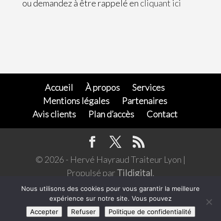
ou demandez à être rappelé en
cliquant ici
Accueil
À propos
Services
Mentions légales
Partenaires
Avis clients
Plan d’accès
Contact
© 2026 - Hervé Hayraud Traiteur Lyon |
Propulsé par
Tildigital
.
L’abus d'alcool est dangereux pour la santé,
Nous utilisons des cookies pour vous garantir la meilleure
expérience sur notre site. Vous pouvez
consommer avec modération. Pour votre santé,
Accepter
Refuser
Politique de confidentialité
mangez au moins cinq fruits et légumes par jour