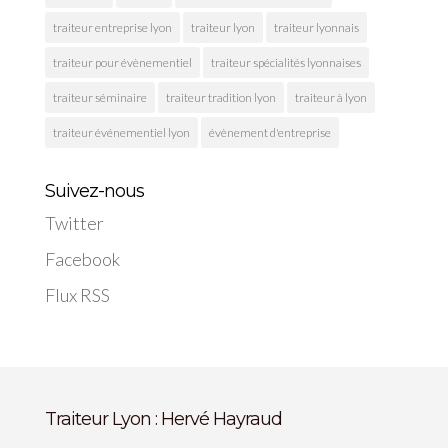
traiteur entreprise lyon
traiteur lyon
traiteur lyonnais
traiteur pour évènementiel
traiteur spécialités lyonnaises
traiteur séminaire
traiteur tradition lyon
traiteur à lyon
traiteur événementiel lyon
évènement d'entreprise
Suivez-nous
Twitter
Facebook
Flux RSS
Traiteur Lyon : Hervé Hayraud