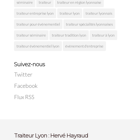
séminaire
traiteur
traiteur en région lyonnaise
traiteur entreprise lyon
traiteur lyon
traiteur lyonnais
traiteur pour évènementiel
traiteur spécialités lyonnaises
traiteur séminaire
traiteur tradition lyon
traiteur à lyon
traiteur événementiel lyon
évènement d'entreprise
Suivez-nous
Twitter
Facebook
Flux RSS
Traiteur Lyon : Hervé Hayraud