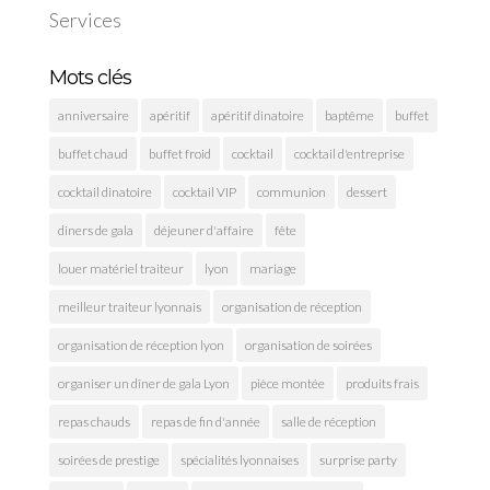
Services
Mots clés
anniversaire
apéritif
apéritif dinatoire
baptême
buffet
buffet chaud
buffet froid
cocktail
cocktail d'entreprise
cocktail dinatoire
cocktail VIP
communion
dessert
diners de gala
déjeuner d'affaire
fête
louer matériel traiteur
lyon
mariage
meilleur traiteur lyonnais
organisation de réception
organisation de réception lyon
organisation de soirées
organiser un dîner de gala Lyon
pièce montée
produits frais
repas chauds
repas de fin d'année
salle de réception
soirées de prestige
spécialités lyonnaises
surprise party