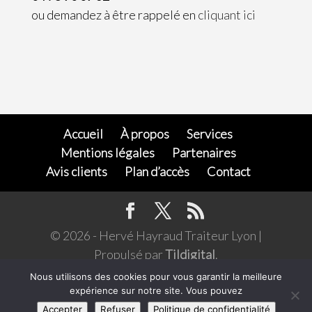
ou demandez à être rappelé en
cliquant ici
Accueil
À propos
Services
Mentions légales
Partenaires
Avis clients
Plan d’accès
Contact
© 2026 - Hervé Hayraud Traiteur Lyon |
Propulsé par
Tildigital
.
L’abus d'alcool est dangereux pour la santé,
Nous utilisons des cookies pour vous garantir la meilleure
expérience sur notre site. Vous pouvez
consommer avec modération. Pour votre santé,
Accepter
Refuser
Politique de confidentialité
évitez de grignoter entre les repas