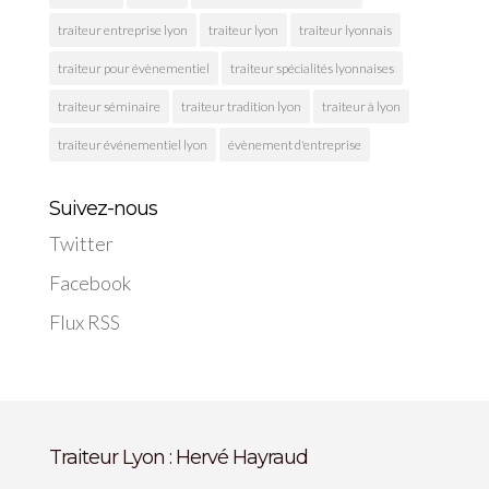
traiteur entreprise lyon
traiteur lyon
traiteur lyonnais
traiteur pour évènementiel
traiteur spécialités lyonnaises
traiteur séminaire
traiteur tradition lyon
traiteur à lyon
traiteur événementiel lyon
évènement d'entreprise
Suivez-nous
Twitter
Facebook
Flux RSS
Traiteur Lyon : Hervé Hayraud