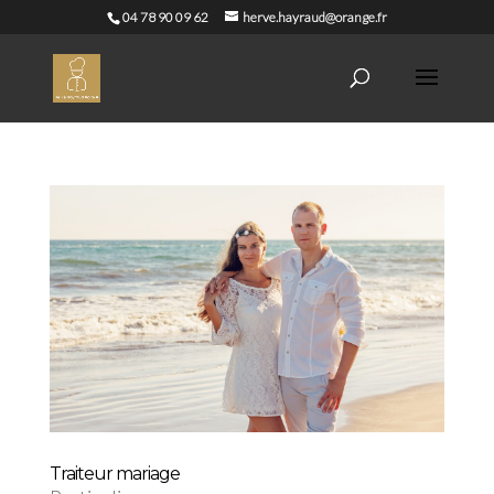
04 78 90 09 62
herve.hayraud@orange.fr
Traiteur mariage