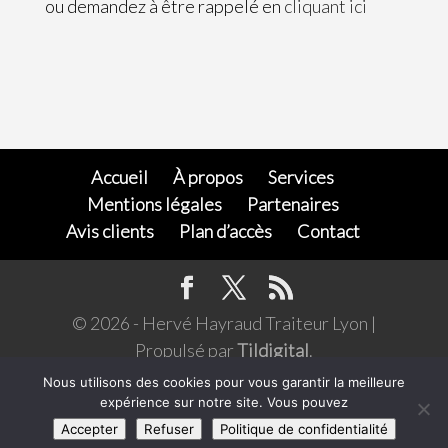
ou demandez à être rappelé en
cliquant ici
Accueil
À propos
Services
Mentions légales
Partenaires
Avis clients
Plan d’accès
Contact
© 2026 - Hervé Hayraud Traiteur Lyon |
Propulsé par
Tildigital
.
L’abus d'alcool est dangereux pour la santé,
Nous utilisons des cookies pour vous garantir la meilleure
expérience sur notre site. Vous pouvez
consommer avec modération. Pour votre santé,
Accepter
Refuser
Politique de confidentialité
mangez au moins cinq fruits et légumes par jour