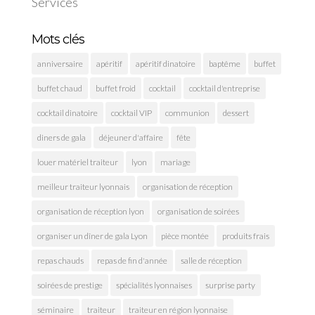
Services
Mots clés
anniversaire
apéritif
apéritif dinatoire
baptême
buffet
buffet chaud
buffet froid
cocktail
cocktail d'entreprise
cocktail dinatoire
cocktail VIP
communion
dessert
diners de gala
déjeuner d'affaire
fête
louer matériel traiteur
lyon
mariage
meilleur traiteur lyonnais
organisation de réception
organisation de réception lyon
organisation de soirées
organiser un dîner de gala Lyon
pièce montée
produits frais
repas chauds
repas de fin d'année
salle de réception
soirées de prestige
spécialités lyonnaises
surprise party
séminaire
traiteur
traiteur en région lyonnaise