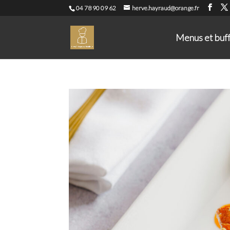
04 78 90 09 62
herve.hayraud@orange.fr
Menus et buf