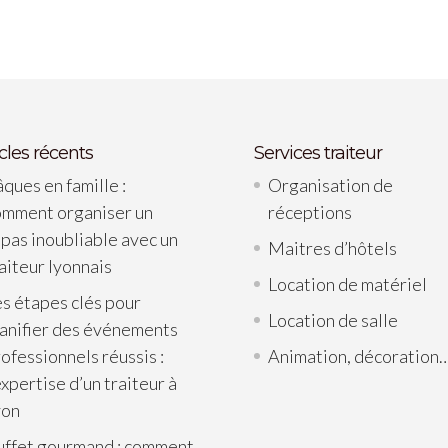
icles récents
Services traiteur
ques en famille :
Organisation de
omment organiser un
réceptions
pas inoubliable avec un
Maitres d’hôtels
aiteur lyonnais
Location de matériel
s étapes clés pour
Location de salle
lanifier des événements
ofessionnels réussis :
Animation, décoration
expertise d’un traiteur à
yon
uffet gourmand : comment