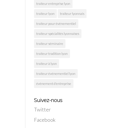
traiteur entreprise lyon
traiteur lyon
traiteur lyonnais
traiteur pour évènementiel
traiteur spécialités lyonnaises
traiteur séminaire
traiteur tradition lyon
traiteur à lyon
traiteur événementiel lyon
évènement d'entreprise
Suivez-nous
Twitter
Facebook