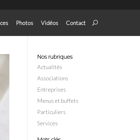
ices
Photos
Vidéos
Contact
Nos rubriques
Actualités
Associations
Entreprises
Menus et buffets
Particuliers
Services
Mots clés