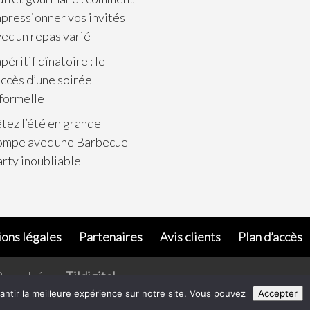
pressionner vos invités
ec un repas varié
apéritif dînatoire : le
ccès d’une soirée
formelle
tez l’été en grande
ompe avec une Barbecue
rty inoubliable
ons légales
Partenaires
Avis clients
Plan d’accès
Propulsé par
Tildigital
.
antir la meilleure expérience sur notre site. Vous pouvez
Accepter
 consommer avec modération. Pour votre santé, évitez de grignoter