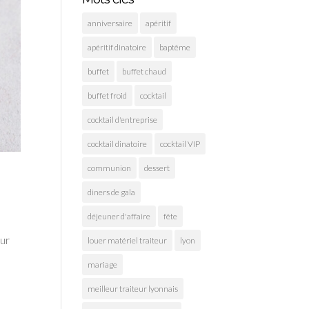
anniversaire
apéritif
apéritif dinatoire
baptême
buffet
buffet chaud
buffet froid
cocktail
cocktail d'entreprise
cocktail dinatoire
cocktail VIP
communion
dessert
diners de gala
déjeuner d'affaire
fête
eur
louer matériel traiteur
lyon
mariage
meilleur traiteur lyonnais