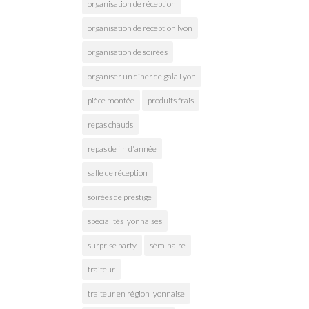
organisation de réception
organisation de réception lyon
organisation de soirées
organiser un dîner de gala Lyon
pièce montée
produits frais
repas chauds
repas de fin d'année
salle de réception
soirées de prestige
spécialités lyonnaises
surprise party
séminaire
traiteur
traiteur en région lyonnaise