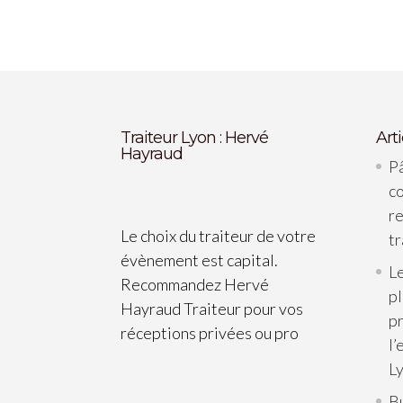
Traiteur Lyon : Hervé
Art
Hayraud
Pâ
c
re
Le choix du traiteur de votre
tr
évènement est capital.
Le
Recommandez Hervé
p
Hayraud Traiteur pour vos
pr
réceptions privées ou pro
l’
L
B