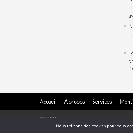
im
av
L’
su
in
Fê
p
Pa
Accueil
À propos
Services
Menti
© 2026 - Hervé Hayraud Traiteur Lyon | 
Nous utilisons des cookies pour vous gar
L’abus d'alcool est dangereux pour la santé,