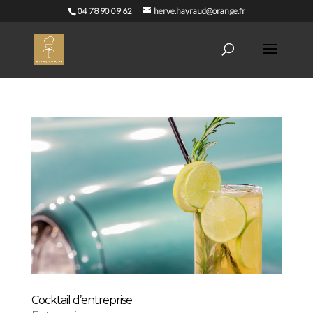
04 78 90 09 62
herve.hayraud@orange.fr
Cocktail d’entreprise