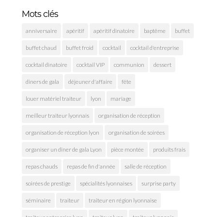
Mots clés
anniversaire
apéritif
apéritif dinatoire
baptême
buffet
buffet chaud
buffet froid
cocktail
cocktail d'entreprise
cocktail dinatoire
cocktail VIP
communion
dessert
diners de gala
déjeuner d'affaire
fête
louer matériel traiteur
lyon
mariage
meilleur traiteur lyonnais
organisation de réception
organisation de réception lyon
organisation de soirées
organiser un dîner de gala Lyon
pièce montée
produits frais
repas chauds
repas de fin d'année
salle de réception
soirées de prestige
spécialités lyonnaises
surprise party
séminaire
traiteur
traiteur en région lyonnaise