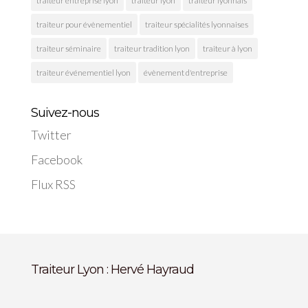
traiteur entreprise lyon
traiteur lyon
traiteur lyonnais
traiteur pour évènementiel
traiteur spécialités lyonnaises
traiteur séminaire
traiteur tradition lyon
traiteur à lyon
traiteur événementiel lyon
évènement d'entreprise
Suivez-nous
Twitter
Facebook
Flux RSS
Traiteur Lyon : Hervé Hayraud