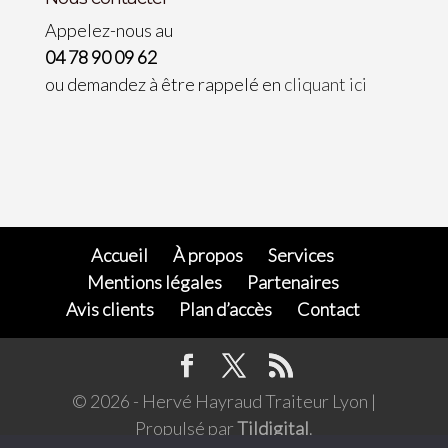
Appelez-nous au
04 78 90 09 62
ou demandez à être rappelé en
cliquant ici
Accueil
À propos
Services
Mentions légales
Partenaires
Avis clients
Plan d’accès
Contact
© 2026 - Hervé Hayraud Traiteur Lyon |
Propulsé par
Tildigital
.