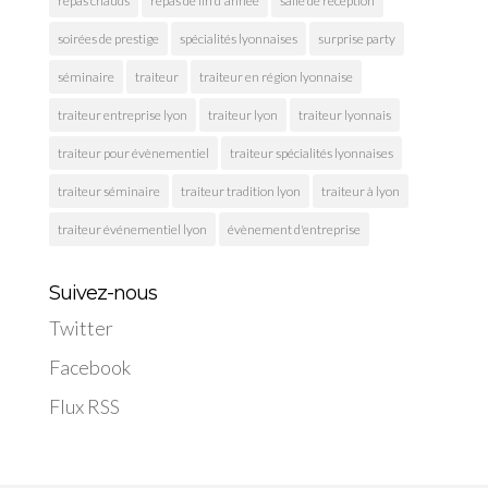
repas chauds
repas de fin d'année
salle de réception
soirées de prestige
spécialités lyonnaises
surprise party
séminaire
traiteur
traiteur en région lyonnaise
traiteur entreprise lyon
traiteur lyon
traiteur lyonnais
traiteur pour évènementiel
traiteur spécialités lyonnaises
traiteur séminaire
traiteur tradition lyon
traiteur à lyon
traiteur événementiel lyon
évènement d'entreprise
Suivez-nous
Twitter
Facebook
Flux RSS