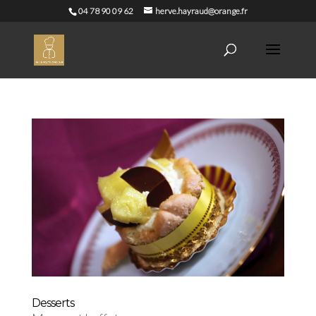
04 78 90 09 62
herve.hayraud@orange.fr
Desserts