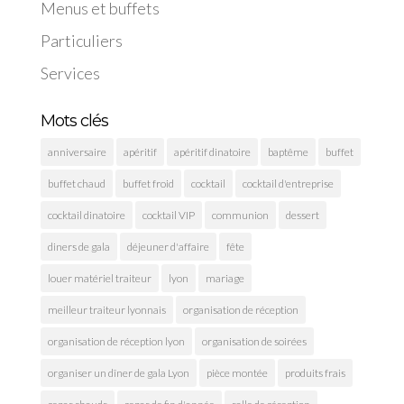
Menus et buffets
Particuliers
Services
Mots clés
anniversaire
apéritif
apéritif dinatoire
baptême
buffet
buffet chaud
buffet froid
cocktail
cocktail d'entreprise
cocktail dinatoire
cocktail VIP
communion
dessert
diners de gala
déjeuner d'affaire
fête
louer matériel traiteur
lyon
mariage
meilleur traiteur lyonnais
organisation de réception
organisation de réception lyon
organisation de soirées
organiser un dîner de gala Lyon
pièce montée
produits frais